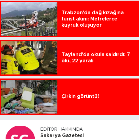
Trabzon'da dağ kızağına
turist akını: Metrelerce
kuyruk oluşuyor
Tayland'da okula saldırdı: 7
ölü, 22 yaralı
Çirkin görüntü!
EDITÖR HAKKINDA
Sakarya Gazetesi