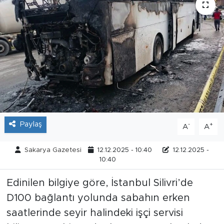
Tarihçe
Resmi İlanlar
Söyleşi
Foto Şaka
Teknoloji
Paylaş
-
+
A
A
Politika
Sakarya Gazetesi
12.12.2025 - 10:40
12.12.2025 -
10:40
Edinilen bilgiye göre, İstanbul Silivri’de
D100 bağlantı yolunda sabahın erken
saatlerinde seyir halindeki işçi servisi