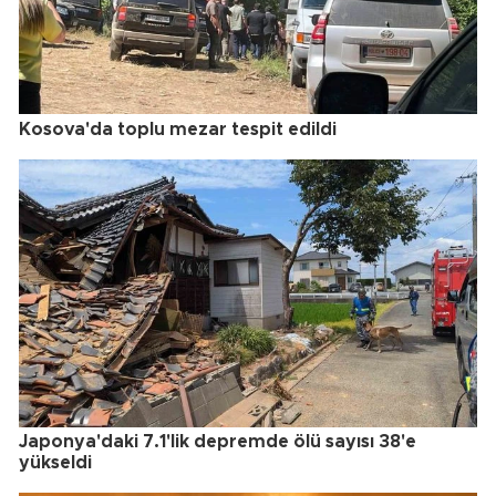
Kosova'da toplu mezar tespit edildi
Japonya'daki 7.1'lik depremde ölü sayısı 38'e
yükseldi