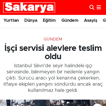
Yurttan
Eskişehir Nöbetçi Eczaneler
Yurttan
Dünya
Eğitim
Gündem
Asayiş
G
Dünya
Eskişehir Hava Durumu
GÜNDEM
Eğitim
Eskişehir Namaz Vakitleri
İşçi servisi alevlere teslim
Gündem
Eskişehir Trafik Yoğunluk Haritası
oldu
İstanbul Silivri’de seyir halindeki işçi
Eskişehirspor
Süper Lig Puan Durumu ve Fikstür
servisinde, bilinmeyen bir nedenle yangın
çıktı. Sürücü aracı yol kenarına çekerken,
Spor
Tüm Manşetler
itfaiye ekipleri yangını söndürdü ancak araç
kullanılmaz hale geldi.
Sağlık
Son Dakika Haberleri
Kültür Sanat
Haber Arşivi