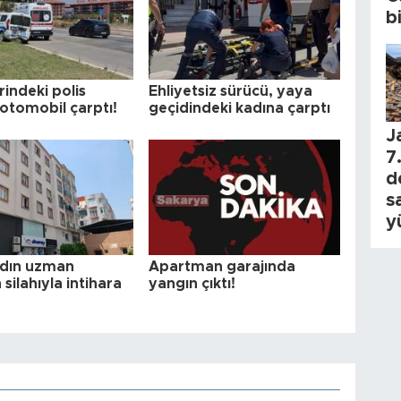
b
indeki polis
Ehliyetsiz sürücü, yaya
 otomobil çarptı!
geçidindeki kadına çarptı
J
7.
d
s
y
dın uzman
Apartman garajında
silahıyla intihara
yangın çıktı!