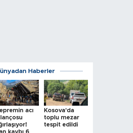
ünyadan Haberler
epremin acı
Kosova'da
ilançosu
toplu mezar
ğırlaşıyor!
tespit edildi
an kaybı 6