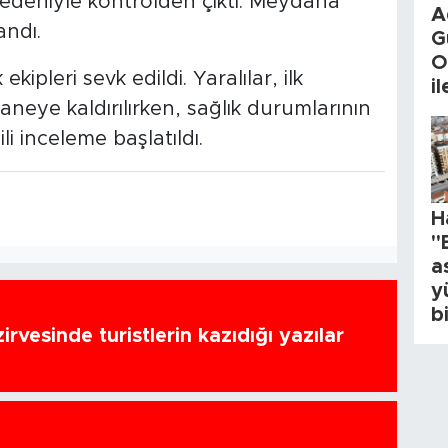
nedeniyle kontrolden çıktı. Meydana
A
andı.
G
O
kipleri sevk edildi. Yaralılar, ilk
i
neye kaldırılırken, sağlık durumlarının
li inceleme başlatıldı.
H
"
a
y
b
zirvesinde turistlerin kazıdığı yazılar