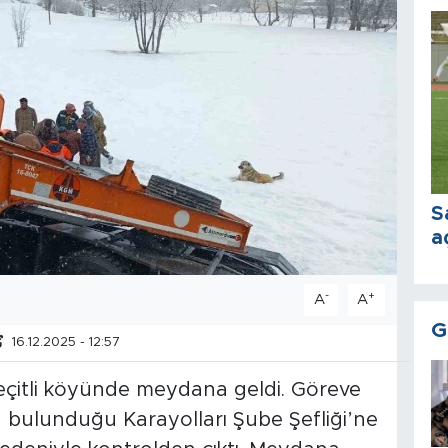
S
a
-
+
A
A
G
16.12.2025 - 12:57
 Geçitli köyünde meydana geldi. Göreve
n bulunduğu Karayolları Şube Şefliği’ne