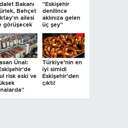
dalet Bakanı
"Eskişehir
ürlek, Behçet
denilince
ktay'ın ailesi
aklınıza gelen
le görüşecek
üç şey"
asan Ünal:
Türkiye’nin en
Eskişehir'de
iyi simidi
sıl risk eski ve
Eskişehir’den
üksek
çıktı!
inalarda"