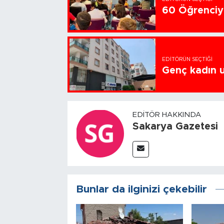
60 Öğrenciye
EDITÖRÜN SEÇTIĞI
Genç kadın u
EDITÖR HAKKINDA
Sakarya Gazetesi
Bunlar da ilginizi çekebilir