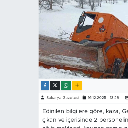
Tarihçe
Resmi İlanlar
Söyleşi
Foto Şaka
Teknoloji
Politika
Sakarya Gazetesi
16.12.2025 - 13:29
Edinilen bilgilere göre, kaza,
çıkan ve içerisinde 2 personeli