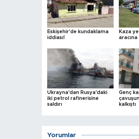
Eskişehir'de kundaklama
Kaza yer
iddiası!
aracına
Ukrayna'dan Rusya'daki
Genç ka
iki petrol rafinerisine
çavuşun 
saldırı
kalkıştı
Yorumlar