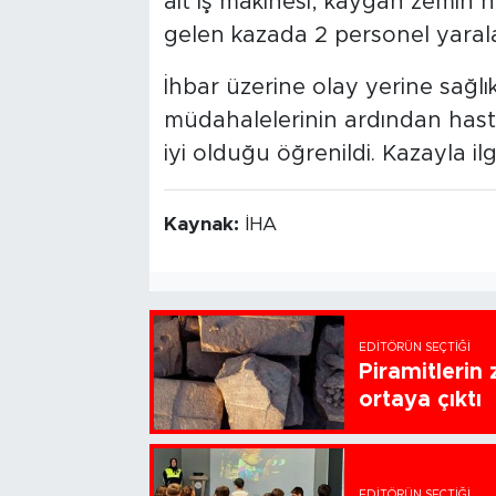
ait iş makinesi, kaygan zemin 
gelen kazada 2 personel yaral
İhbar üzerine olay yerine sağlık e
müdahalelerinin ardından hasta
iyi olduğu öğrenildi. Kazayla ilgi
Kaynak:
İHA
EDITÖRÜN SEÇTIĞI
Piramitlerin 
ortaya çıktı
EDITÖRÜN SEÇTIĞI