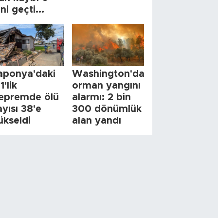
ini geçti...
aponya'daki
Washington'da
1'lik
orman yangını
epremde ölü
alarmı: 2 bin
ayısı 38'e
300 dönümlük
ükseldi
alan yandı