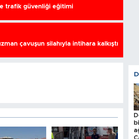
 trafik güvenliği eğitimi
zman çavuşun silahıyla intihara kalkıştı
D
D
b
a
C