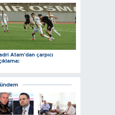
adri Atam'dan çarpıcı
çıklama:
ündem