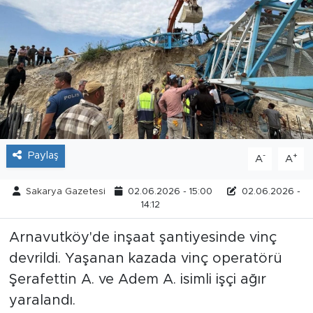
Tarihçe
Resmi İlanlar
Söyleşi
Foto Şaka
Paylaş
-
+
A
A
Teknoloji
Sakarya Gazetesi
02.06.2026 - 15:00
02.06.2026 -
Politika
14:12
Arnavutköy'de inşaat şantiyesinde vinç
devrildi. Yaşanan kazada vinç operatörü
Şerafettin A. ve Adem A. isimli işçi ağır
yaralandı.