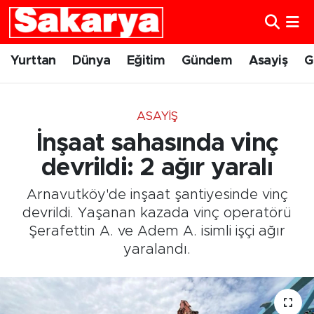
Yurttan
Eskişehir Nöbetçi Eczaneler
Yurttan
Dünya
Eğitim
Gündem
Asayiş
G
Dünya
Eskişehir Hava Durumu
ASAYIŞ
Eğitim
Eskişehir Namaz Vakitleri
İnşaat sahasında vinç
Gündem
Eskişehir Trafik Yoğunluk Haritası
devrildi: 2 ağır yaralı
Arnavutköy'de inşaat şantiyesinde vinç
Eskişehirspor
Süper Lig Puan Durumu ve Fikstür
devrildi. Yaşanan kazada vinç operatörü
Şerafettin A. ve Adem A. isimli işçi ağır
Spor
Tüm Manşetler
yaralandı.
Sağlık
Son Dakika Haberleri
Kültür Sanat
Haber Arşivi