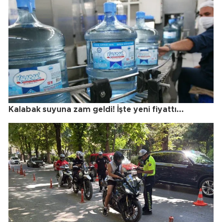
Kalabak suyuna zam geldi! İşte yeni fiyattı...