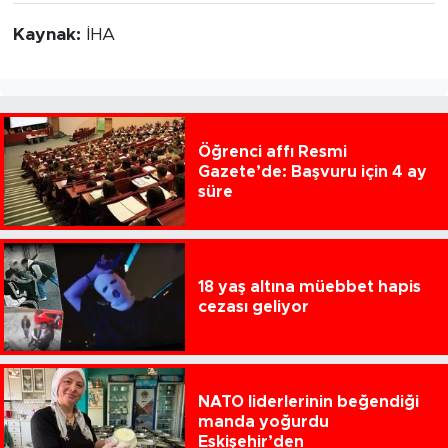
Kaynak:
İHA
Öğrenci affı Resmi
Gazete’de: Başvuru için 4 ay
süre
18 yaş altına müebbet hapis
cezası geliyor
NATO liderlerinin beğendiği
manda yoğurdu
Eskişehir’den