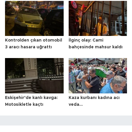
Kontrolden çıkan otomobil
İlginç olay: Cami
3 aracı hasara uğrattı
bahçesinde mahsur kaldı
Eskişehir’de kanlı kavga:
Kaza kurbanı kadına acı
Motosikletle kaçtı
veda...