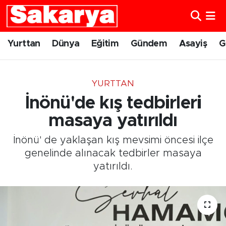
Yurttan
Eskişehir Nöbetçi Eczaneler
Yurttan
Dünya
Eğitim
Gündem
Asayiş
G
Dünya
Eskişehir Hava Durumu
YURTTAN
Eğitim
Eskişehir Namaz Vakitleri
İnönü'de kış tedbirleri
Gündem
Eskişehir Trafik Yoğunluk Haritası
masaya yatırıldı
İnönü' de yaklaşan kış mevsimi öncesi ilçe
Eskişehirspor
Süper Lig Puan Durumu ve Fikstür
genelinde alınacak tedbirler masaya
yatırıldı.
Spor
Tüm Manşetler
Sağlık
Son Dakika Haberleri
Kültür Sanat
Haber Arşivi