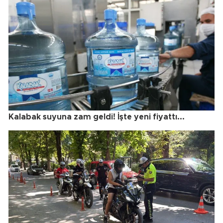
Kalabak suyuna zam geldi! İşte yeni fiyattı...