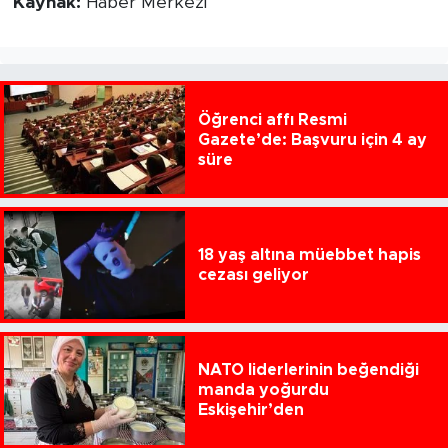
Kaynak:
Haber Merkezi
Öğrenci affı Resmi
Gazete’de: Başvuru için 4 ay
süre
18 yaş altına müebbet hapis
cezası geliyor
NATO liderlerinin beğendiği
manda yoğurdu
Eskişehir’den