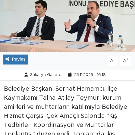
Tarihçe
Resmi İlanlar
Söyleşi
Foto Şaka
Paylaş
-
+
A
A
Teknoloji
Sakarya Gazetesi
25.11.2025 - 16:18
Politika
Belediye Başkanı Serhat Hamamcı, İlçe
Kaymakamı Talha Atılay Teymur, kurum
amirleri ve muhtarların katılımıyla Belediye
Hizmet Çarşısı Çok Amaçlı Salonda "Kış
Tedbirleri Koordinasyon ve Muhtarlar
Toplantısı" düzenlendi. Toplantıda, kış