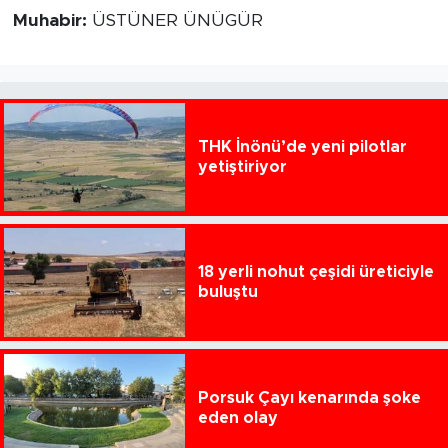
Muhabir:
ÜSTÜNER ÜNÜGÜR
THK İnönü’de yeni pilotlar
yetiştiriyor
18 yerli nohut çeşidi üreticiyle
buluştu
Porsuk Çayı kenarında şoke
eden olay