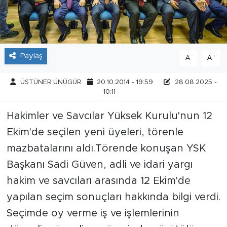
Tarihçe
Resmi İlanlar
Paylaş
-
+
A
A
Söyleşi
ÜSTÜNER ÜNÜGÜR
20.10.2014 - 19:59
28.08.2025 -
10:11
Foto Şaka
Hakimler ve Savcılar Yüksek Kurulu'nun 12
Teknoloji
Ekim'de seçilen yeni üyeleri, törenle
Politika
mazbatalarını aldı.Törende konuşan YSK
Başkanı Sadi Güven, adli ve idari yargı
hakim ve savcıları arasında 12 Ekim'de
yapılan seçim sonuçları hakkında bilgi verdi.
Seçimde oy verme iş ve işlemlerinin