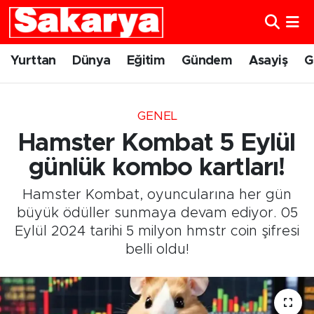
Yurttan
Eskişehir Nöbetçi Eczaneler
Yurttan
Dünya
Eğitim
Gündem
Asayiş
G
Dünya
Eskişehir Hava Durumu
GENEL
Eğitim
Eskişehir Namaz Vakitleri
Hamster Kombat 5 Eylül
Gündem
Eskişehir Trafik Yoğunluk Haritası
günlük kombo kartları!
Hamster Kombat, oyuncularına her gün
Eskişehirspor
Süper Lig Puan Durumu ve Fikstür
büyük ödüller sunmaya devam ediyor. 05
Eylül 2024 tarihi 5 milyon hmstr coin şifresi
Spor
Tüm Manşetler
belli oldu!
Sağlık
Son Dakika Haberleri
Kültür Sanat
Haber Arşivi