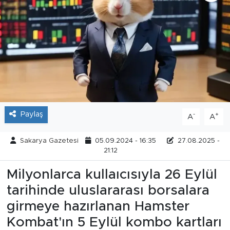
Tarihçe
Resmi İlanlar
Söyleşi
Foto Şaka
Paylaş
-
+
A
A
Teknoloji
Sakarya Gazetesi
05.09.2024 - 16:35
27.08.2025 -
Politika
21:12
Milyonlarca kullaıcısıyla 26 Eylül
tarihinde uluslararası borsalara
girmeye hazırlanan Hamster
Kombat'ın 5 Eylül kombo kartları