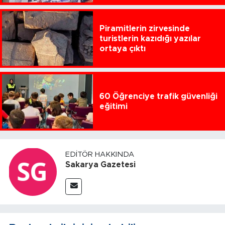
Piramitlerin zirvesinde
turistlerin kazıdığı yazılar
ortaya çıktı
60 Öğrenciye trafik güvenliği
eğitimi
EDITÖR HAKKINDA
Sakarya Gazetesi