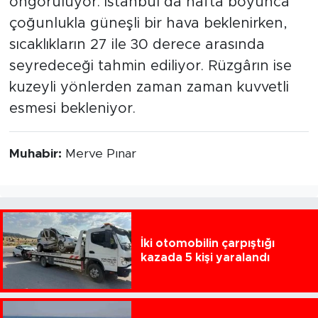
öngörülüyor. İstanbul’da hafta boyunca
çoğunlukla güneşli bir hava beklenirken,
sıcaklıkların 27 ile 30 derece arasında
seyredeceği tahmin ediliyor. Rüzgârın ise
kuzeyli yönlerden zaman zaman kuvvetli
esmesi bekleniyor.
Muhabir:
Merve Pınar
İki otomobilin çarpıştığı
kazada 5 kişi yaralandı