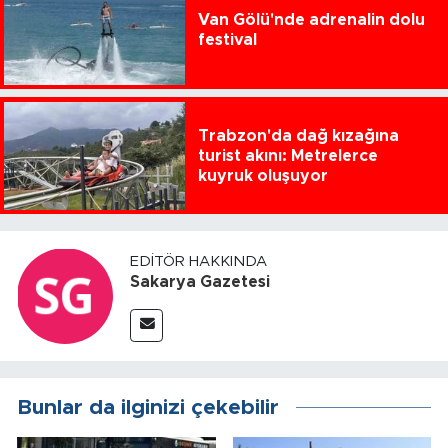
Van Gölü'nde adrenalin dolu
festival
Trabzon'da dağ kızağına
turist akını: Metrelerce
kuyruk oluşuyor
EDITÖR HAKKINDA
Sakarya Gazetesi
Bunlar da ilginizi çekebilir