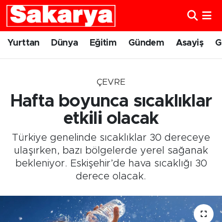
Yurttan
Eskişehir Nöbetçi Eczaneler
Yurttan
Dünya
Eğitim
Gündem
Asayiş
G
Dünya
Eskişehir Hava Durumu
ÇEVRE
Eğitim
Eskişehir Namaz Vakitleri
Hafta boyunca sıcaklıklar
Gündem
Eskişehir Trafik Yoğunluk Haritası
etkili olacak
Türkiye genelinde sıcaklıklar 30 dereceye
Eskişehirspor
Süper Lig Puan Durumu ve Fikstür
ulaşırken, bazı bölgelerde yerel sağanak
bekleniyor. Eskişehir’de hava sıcaklığı 30
Spor
Tüm Manşetler
derece olacak.
Sağlık
Son Dakika Haberleri
Kültür Sanat
Haber Arşivi