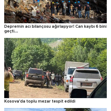
Depremin acı bilançosu ağırlaşıyor! Can kaybı 6 bini
geçti...
Kosova'da toplu mezar tespit edildi