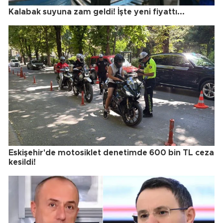
Kalabak suyuna zam geldi! İşte yeni fiyattı...
Eskişehir'de motosiklet denetimde 600 bin TL ceza
kesildi!