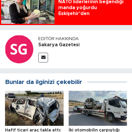
NATO liderlerinin beğendiği
manda yoğurdu
Eskişehir’den
EDITÖR HAKKINDA
Sakarya Gazetesi
Bunlar da ilginizi çekebilir
Hafif ticari araç takla attı:
İki otomobilin çarpıştığı