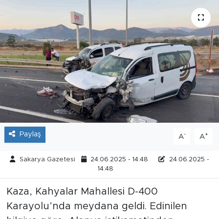
Tarihçe
Resmi İlanlar
Söyleşi
Foto Şaka
Teknoloji
Paylaş
-
+
A
A
Politika
Sakarya Gazetesi
24.06.2025 - 14:48
24.06.2025 -
14:48
Kaza, Kahyalar Mahallesi D-400
Karayolu’nda meydana geldi. Edinilen