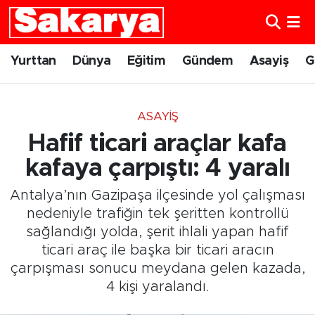
Yurttan
Eskişehir Nöbetçi Eczaneler
Yurttan
Dünya
Eğitim
Gündem
Asayiş
G
Dünya
Eskişehir Hava Durumu
ASAYIŞ
Eğitim
Eskişehir Namaz Vakitleri
Hafif ticari araçlar kafa
Gündem
Eskişehir Trafik Yoğunluk Haritası
kafaya çarpıştı: 4 yaralı
Antalya’nın Gazipaşa ilçesinde yol çalışması
Eskişehirspor
Süper Lig Puan Durumu ve Fikstür
nedeniyle trafiğin tek şeritten kontrollü
sağlandığı yolda, şerit ihlali yapan hafif
Spor
Tüm Manşetler
ticari araç ile başka bir ticari aracın
çarpışması sonucu meydana gelen kazada,
Sağlık
Son Dakika Haberleri
4 kişi yaralandı.
Kültür Sanat
Haber Arşivi