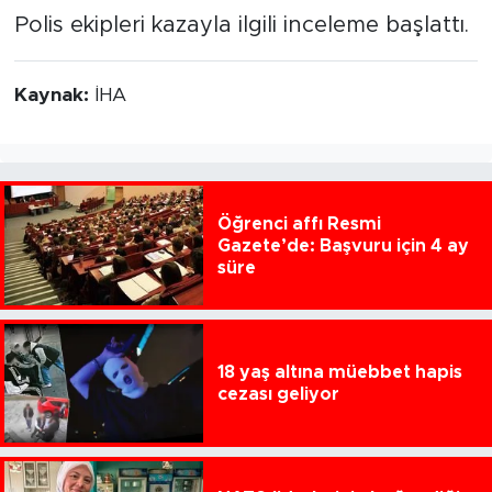
Polis ekipleri kazayla ilgili inceleme başlattı.
Kaynak:
İHA
Öğrenci affı Resmi
Gazete’de: Başvuru için 4 ay
süre
18 yaş altına müebbet hapis
cezası geliyor