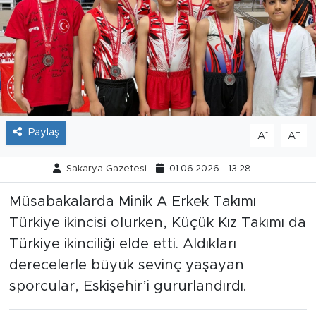
Tarihçe
Resmi İlanlar
Söyleşi
Foto Şaka
Paylaş
-
+
A
A
Teknoloji
Sakarya Gazetesi
01.06.2026 - 13:28
Müsabakalarda Minik A Erkek Takımı
Politika
Türkiye ikincisi olurken, Küçük Kız Takımı da
Türkiye ikinciliği elde etti. Aldıkları
derecelerle büyük sevinç yaşayan
sporcular, Eskişehir’i gururlandırdı.