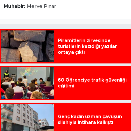
Muhabir:
Merve Pınar
Piramitlerin zirvesinde
turistlerin kazıdığı yazılar
ortaya çıktı
60 Öğrenciye trafik güvenliği
eğitimi
Genç kadın uzman çavuşun
silahıyla intihara kalkıştı