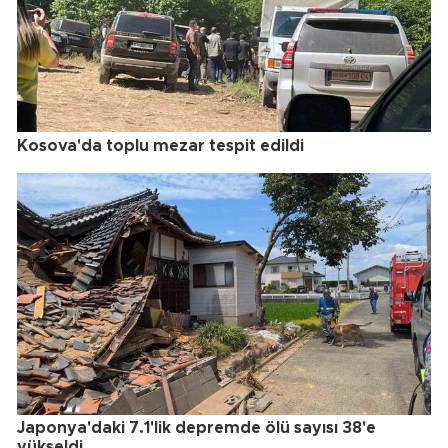
Kosova'da toplu mezar tespit edildi
Japonya'daki 7.1'lik depremde ölü sayısı 38'e
yükseldi