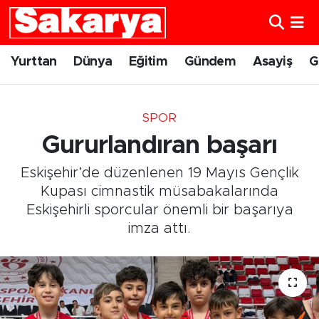
Yurttan
Eskişehir Nöbetçi Eczaneler
Yurttan
Dünya
Eğitim
Gündem
Asayiş
G
Dünya
Eskişehir Hava Durumu
SPOR
Eğitim
Eskişehir Namaz Vakitleri
Gururlandıran başarı
Gündem
Eskişehir Trafik Yoğunluk Haritası
Eskişehir’de düzenlenen 19 Mayıs Gençlik
Kupası cimnastik müsabakalarında
Eskişehirspor
Süper Lig Puan Durumu ve Fikstür
Eskişehirli sporcular önemli bir başarıya
imza attı.
Spor
Tüm Manşetler
Sağlık
Son Dakika Haberleri
Kültür Sanat
Haber Arşivi