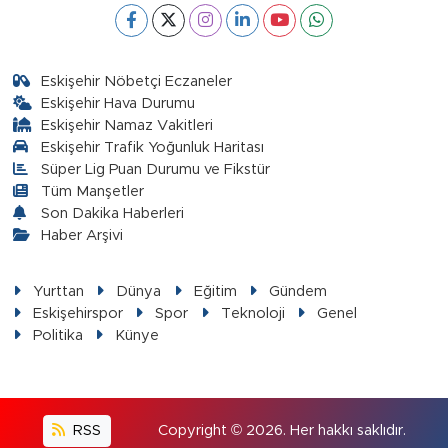
Eskişehir Nöbetçi Eczaneler
Eskişehir Hava Durumu
Eskişehir Namaz Vakitleri
Eskişehir Trafik Yoğunluk Haritası
Süper Lig Puan Durumu ve Fikstür
Tüm Manşetler
Son Dakika Haberleri
Haber Arşivi
Yurttan
Dünya
Eğitim
Gündem
Eskişehirspor
Spor
Teknoloji
Genel
Politika
Künye
RSS
Copyright © 2026. Her hakkı saklıdır.