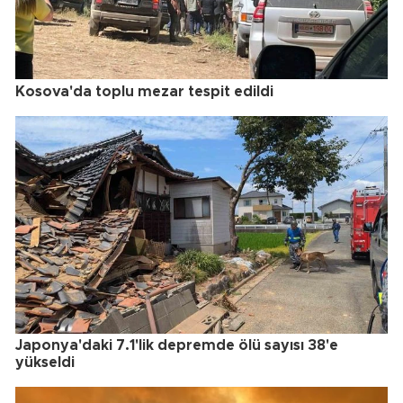
Kosova'da toplu mezar tespit edildi
Japonya'daki 7.1'lik depremde ölü sayısı 38'e
yükseldi