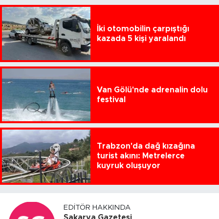
İki otomobilin çarpıştığı
kazada 5 kişi yaralandı
Van Gölü'nde adrenalin dolu
festival
Trabzon'da dağ kızağına
turist akını: Metrelerce
kuyruk oluşuyor
EDITÖR HAKKINDA
Sakarya Gazetesi