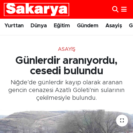
Yurttan
Eskişehir Nöbetçi Eczaneler
Yurttan
Dünya
Eğitim
Gündem
Asayiş
G
Dünya
Eskişehir Hava Durumu
ASAYIŞ
Eğitim
Eskişehir Namaz Vakitleri
Günlerdir aranıyordu,
Gündem
Eskişehir Trafik Yoğunluk Haritası
cesedi bulundu
Niğde’de günlerdir kayıp olarak aranan
Eskişehirspor
Süper Lig Puan Durumu ve Fikstür
gencin cenazesi Azatlı Göleti’nin sularının
çekilmesiyle bulundu.
Spor
Tüm Manşetler
Sağlık
Son Dakika Haberleri
Kültür Sanat
Haber Arşivi