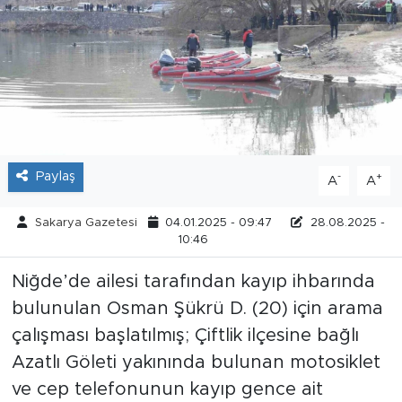
Tarihçe
Resmi İlanlar
Söyleşi
Foto Şaka
Paylaş
-
+
A
A
Teknoloji
Sakarya Gazetesi
04.01.2025 - 09:47
28.08.2025 -
10:46
Politika
Niğde’de ailesi tarafından kayıp ihbarında
bulunulan Osman Şükrü D. (20) için arama
çalışması başlatılmış; Çiftlik ilçesine bağlı
Azatlı Göleti yakınında bulunan motosiklet
ve cep telefonunun kayıp gence ait