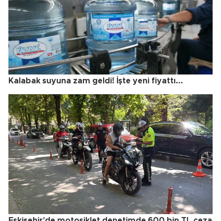
Kalabak suyuna zam geldi! İşte yeni fiyattı...
Eskişehir'de motosiklet denetimde 600 bin TL ceza