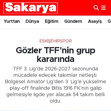
Yurttan
Eskişehir Nöbetçi Eczaneler
Yurttan
Dünya
Eğitim
Gündem
Asayiş
G
Dünya
Eskişehir Hava Durumu
ESKIŞEHIRSPOR
Eğitim
Eskişehir Namaz Vakitleri
Gözler TFF'nin grup
Gündem
Eskişehir Trafik Yoğunluk Haritası
kararında
TFF 3. Lig’de 2026-2027 sezonunda
Eskişehirspor
Süper Lig Puan Durumu ve Fikstür
mücadele edecek takımlar netleşti.
Bölgesel Amatör Lig’den 3. Lig’e yükselme
Spor
Tüm Manşetler
play-off finalinde Bitlis 1916 FK’nın galip
gelmesiyle ligde yer alacak 54 takım belli
Sağlık
Son Dakika Haberleri
oldu.
Kültür Sanat
Haber Arşivi