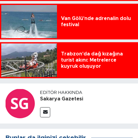
Van Gölü'nde adrenalin dolu
festival
Trabzon'da dağ kızağına
turist akını: Metrelerce
kuyruk oluşuyor
EDITÖR HAKKINDA
Sakarya Gazetesi
Bunlar da ilginizi çekebilir