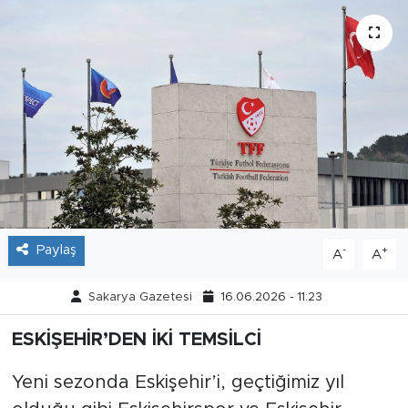
Tarihçe
Resmi İlanlar
Söyleşi
Foto Şaka
Teknoloji
Paylaş
-
+
A
A
Politika
Sakarya Gazetesi
16.06.2026 - 11:23
ESKİŞEHİR’DEN İKİ TEMSİLCİ
Yeni sezonda Eskişehir’i, geçtiğimiz yıl