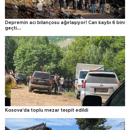
Depremin acı bilançosu ağırlaşıyor! Can kaybı 6 bini
geçti...
Kosova'da toplu mezar tespit edildi