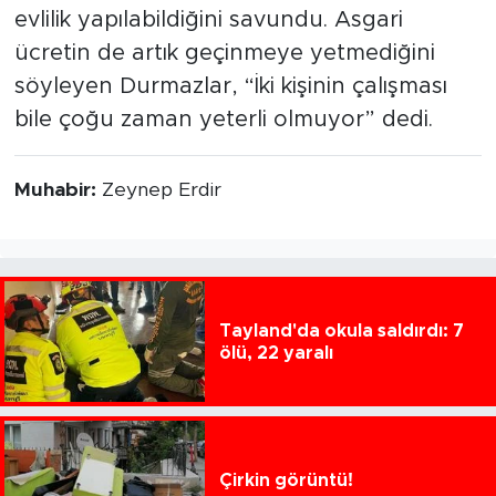
evlilik yapılabildiğini savundu. Asgari
ücretin de artık geçinmeye yetmediğini
söyleyen Durmazlar, “İki kişinin çalışması
bile çoğu zaman yeterli olmuyor” dedi.
Muhabir:
Zeynep Erdir
Tayland'da okula saldırdı: 7
ölü, 22 yaralı
Çirkin görüntü!