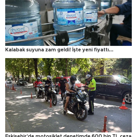
Kalabak suyuna zam geldi! İşte yeni fiyattı...
Eskişehir'de motosiklet denetimde 600 bin TL ceza