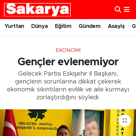
Yurttan
Eskişehir Nöbetçi Eczaneler
Yurttan
Dünya
Eğitim
Gündem
Asayiş
G
Dünya
Eskişehir Hava Durumu
EKONOMI
Eğitim
Eskişehir Namaz Vakitleri
Gençler evlenemiyor
Gündem
Eskişehir Trafik Yoğunluk Haritası
Gelecek Partisi Eskişehir İl Başkanı,
gençlerin sorunlarına dikkat çekerek
Eskişehirspor
Süper Lig Puan Durumu ve Fikstür
ekonomik sıkıntıların evlilik ve aile kurmayı
zorlaştırdığını söyledi.
Spor
Tüm Manşetler
Sağlık
Son Dakika Haberleri
Kültür Sanat
Haber Arşivi