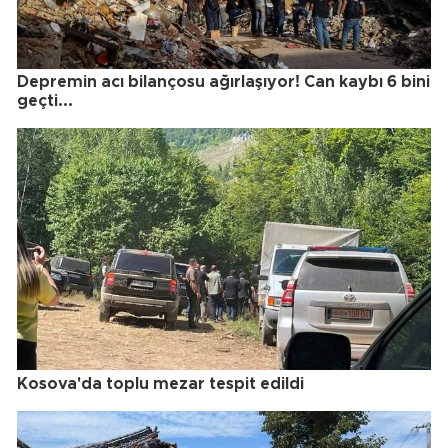
Depremin acı bilançosu ağırlaşıyor! Can kaybı 6 bini
geçti...
Kosova'da toplu mezar tespit edildi