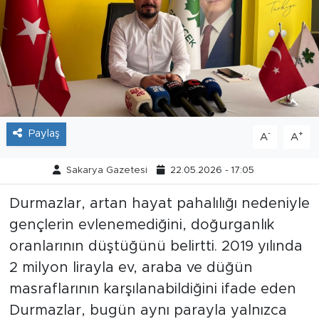
Tarihçe
Resmi İlanlar
Söyleşi
Foto Şaka
Paylaş
-
+
A
A
Teknoloji
Sakarya Gazetesi
22.05.2026 - 17:05
Durmazlar, artan hayat pahalılığı nedeniyle
Politika
gençlerin evlenemediğini, doğurganlık
oranlarının düştüğünü belirtti. 2019 yılında
2 milyon lirayla ev, araba ve düğün
masraflarının karşılanabildiğini ifade eden
Durmazlar, bugün aynı parayla yalnızca