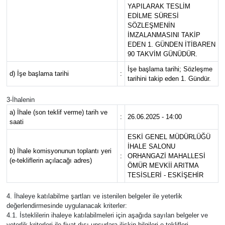
YAPILARAK TESLİM
EDİLME SÜRESİ
SÖZLEŞMENİN
İMZALANMASINI TAKİP
EDEN 1. GÜNDEN İTİBAREN
90 TAKVİM GÜNÜDÜR.
İşe başlama tarihi; Sözleşme
d) İşe başlama tarihi
:
tarihini takip eden 1. Gündür.
3-İhalenin
a) İhale (son teklif verme) tarih ve
:
26.06.2025 - 14:00
saati
ESKİ GENEL MÜDÜRLÜĞÜ
İHALE SALONU
b) İhale komisyonunun toplantı yeri
:
ORHANGAZİ MAHALLESİ
(e-tekliflerin açılacağı adres)
ÖMÜR MEVKİİ ARITMA
TESİSLERİ - ESKİŞEHİR
4. İhaleye katılabilme şartları ve istenilen belgeler ile yeterlik
değerlendirmesinde uygulanacak kriterler:
4.1. İsteklilerin ihaleye katılabilmeleri için aşağıda sayılan belgeler ve
yeterlik kriterleri ile fiyat dışı unsurlara ilişkin bilgileri e-teklifleri