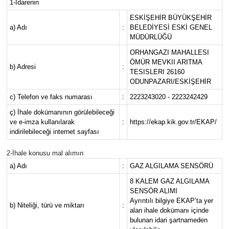
1-İdarenin
ESKİŞEHİR BÜYÜKŞEHİR
Tarihçe
a) Adı
:
BELEDİYESİ ESKİ GENEL
MÜDÜRLÜĞÜ
Resmi İlanlar
ORHANGAZI MAHALLESI
ÖMÜR MEVKII ARITMA
b) Adresi
:
Söyleşi
TESISLERI 26160
ODUNPAZARI/ESKİŞEHİR
Foto Şaka
c) Telefon ve faks numarası
:
2223243020 - 2223242429
ç) İhale dokümanının görülebileceği
ve e-imza kullanılarak
:
https://ekap.kik.gov.tr/EKAP/
Teknoloji
indirilebileceği internet sayfası
Politika
2-İhale konusu mal alımın
a) Adı
:
GAZ ALGILAMA SENSÖRÜ
8 KALEM GAZ ALGILAMA
SENSÖR ALIMI
Ayrıntılı bilgiye EKAP’ta yer
b) Niteliği, türü ve miktarı
:
alan ihale dokümanı içinde
bulunan idari şartnameden