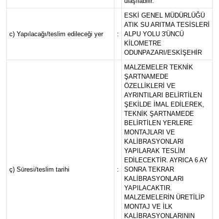
ulaşılabilir.
ESKİ GENEL MÜDÜRLÜĞÜ
ATIK SU ARITMA TESİSLERİ
c) Yapılacağı/teslim edileceği yer
:
ALPU YOLU 3'ÜNCÜ
KİLOMETRE
ODUNPAZARI/ESKİŞEHİR
MALZEMELER TEKNİK
ŞARTNAMEDE
ÖZELLİKLERİ VE
AYRINTILARI BELİRTİLEN
ŞEKİLDE İMAL EDİLEREK,
TEKNİK ŞARTNAMEDE
BELİRTİLEN YERLERE
MONTAJLARI VE
KALİBRASYONLARI
YAPILARAK TESLİM
EDİLECEKTİR. AYRICA 6 AY
ç) Süresi/teslim tarihi
:
SONRA TEKRAR
KALİBRASYONLARI
YAPILACAKTIR.
MALZEMELERİN ÜRETİLİP
MONTAJ VE İLK
KALİBRASYONLARININ