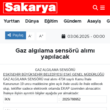
Yurttan
Eskişehir Nöbetçi Eczaneler
Yurttan
Dünya
Eğitim
Gündem
Asayiş
G
Dünya
Eskişehir Hava Durumu
Paylaş
-
+
03.06.2025 - 00:00
A
A
Eğitim
Eskişehir Namaz Vakitleri
Gaz algılama sensörü alımı
yapılacak
Gündem
Eskişehir Trafik Yoğunluk Haritası
Eskişehirspor
Süper Lig Puan Durumu ve Fikstür
GAZ ALGILAMA SENSÖRÜ
ESKİŞEHİR BÜYÜKŞEHİR BELEDİYESİ ESKİ GENEL MÜDÜRLÜĞÜ
GAZ ALGILAMA SENSÖRÜ mal alımı 4734 sayılı Kamu İhale
Spor
Tüm Manşetler
Kanununun 19 uncu maddesine göre açık ihale usulü ile ihale edilecek
olup, teklifler sadece elektronik ortamda EKAP üzerinden alınacaktır.
İhaleye ilişkin ayrıntılı bilgiler aşağıda yer almaktadır:
Sağlık
Son Dakika Haberleri
İKN
:
2025/788952
Kültür Sanat
Haber Arşivi