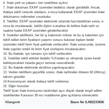
6. İhale yerli ve yabancı tüm isteklilere açıktır.
7. İhale dokümanı EKAP üzerinden bedelsiz olarak görülebilir. Ancak,
ihaleye teklif verecek olanların, e-imza kullanarak EKAP üzerinden ihale
dokümanını indirmeleri zorunludur.
8. Teklifler, EKAP üzerinden elektronik ortamda hazırlandıktan sonra, e-
imza ile imzalanarak, teklife ilişkin e-anahtar ile birlikte ihale tarih ve
saatine kadar EKAP üzerinden gönderilecektir.
9. İstekliler tekliflerini, her bir iş kaleminin miktarı ile bu iş kalemleri için
teklif edilen birim fiyatların çarpımı sonucu bulunan toplam bedel
üzerinden teklif birim fiyat şeklinde verilecektir. İhale sonucunda, üzerine
ihale yapılan istekli ile birim fiyat sözleşme imzalanacaktır.
10. Bu ihalede, işin tamamı için teklif verilecektir.
11. İstekliler teklif ettikleri bedelin %3’ünden az olmamak üzere kendi
belirleyecekleri tutarda geçici teminat vereceklerdir.
12. Bu ihalede elektronik eksiltme yapılmayacaktır.
13. Verilen tekliflerin geçerlilik süresi, ihale tarihinden itibaren 60 (Altmış)
takvim günüdür.
14.Konsorsiyum olarak ihaleye teklif verilemez.
15. Diğer hususlar:
Teklif fiyatı ihale komisyonu tarafından aşırı düşük olarak tespit edilen
isteklilerden Kanunun 38 inci maddesine göre açıklama istenecektir.
#ilangovtr
Basın No ILN02233606