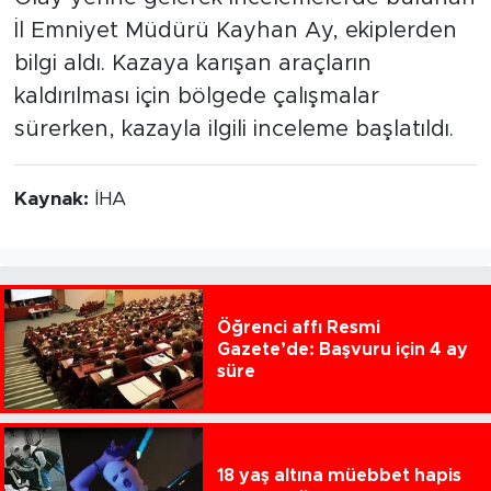
İl Emniyet Müdürü Kayhan Ay, ekiplerden
bilgi aldı. Kazaya karışan araçların
kaldırılması için bölgede çalışmalar
sürerken, kazayla ilgili inceleme başlatıldı.
Kaynak:
İHA
Öğrenci affı Resmi
Gazete’de: Başvuru için 4 ay
süre
18 yaş altına müebbet hapis