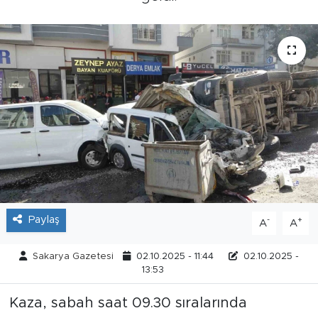
Tarihçe
Resmi İlanlar
Söyleşi
Foto Şaka
Teknoloji
Politika
Paylaş
-
+
A
A
Sakarya Gazetesi
02.10.2025 - 11:44
02.10.2025 -
13:53
Kaza, sabah saat 09.30 sıralarında