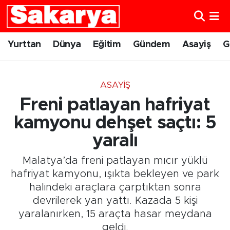
Yurttan
Eskişehir Nöbetçi Eczaneler
Yurttan
Dünya
Eğitim
Gündem
Asayiş
G
Dünya
Eskişehir Hava Durumu
ASAYIŞ
Eğitim
Eskişehir Namaz Vakitleri
Freni patlayan hafriyat
Gündem
Eskişehir Trafik Yoğunluk Haritası
kamyonu dehşet saçtı: 5
yaralı
Eskişehirspor
Süper Lig Puan Durumu ve Fikstür
Malatya’da freni patlayan mıcır yüklü
Spor
Tüm Manşetler
hafriyat kamyonu, ışıkta bekleyen ve park
halindeki araçlara çarptıktan sonra
Sağlık
Son Dakika Haberleri
devrilerek yan yattı. Kazada 5 kişi
yaralanırken, 15 araçta hasar meydana
Kültür Sanat
Haber Arşivi
geldi.