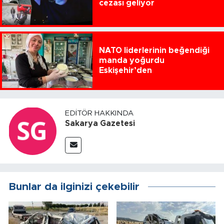
cezası geliyor
NATO liderlerinin beğendiği
manda yoğurdu
Eskişehir’den
EDITÖR HAKKINDA
Sakarya Gazetesi
Bunlar da ilginizi çekebilir