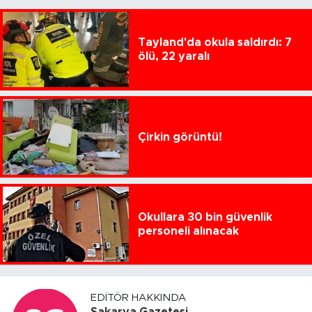
Tayland'da okula saldırdı: 7
ölü, 22 yaralı
Çirkin görüntü!
Okullara 30 bin güvenlik
personeli alınacak
EDITÖR HAKKINDA
Sakarya Gazetesi