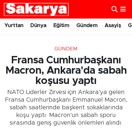
Yurttan
Eskişehir Nöbetçi Eczaneler
Yurttan
Dünya
Eğitim
Gündem
Asayiş
G
Dünya
Eskişehir Hava Durumu
GÜNDEM
Eğitim
Eskişehir Namaz Vakitleri
Fransa Cumhurbaşkanı
Gündem
Eskişehir Trafik Yoğunluk Haritası
Macron, Ankara'da sabah
koşusu yaptı
Eskişehirspor
Süper Lig Puan Durumu ve Fikstür
NATO Liderler Zirvesi için Ankara'ya gelen
Spor
Tüm Manşetler
Fransa Cumhurbaşkanı Emmanuel Macron,
sabah saatlerinde başkent sokaklarında
Sağlık
Son Dakika Haberleri
koşu yaptı. Macron'un sabah sporu
sırasında geniş güvenlik önlemleri alındı.
Kültür Sanat
Haber Arşivi