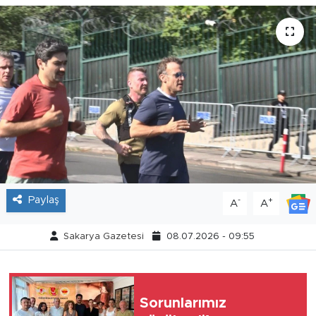
Tarihçe
Resmi İlanlar
Söyleşi
Foto Şaka
Teknoloji
Paylaş
-
+
A
A
Politika
Sakarya Gazetesi
08.07.2026 - 09:55
Sorunlarımız