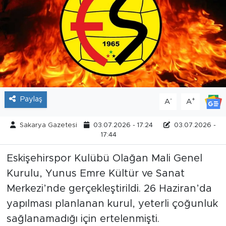
Tarihçe
Resmi İlanlar
Söyleşi
Foto Şaka
Paylaş
-
+
A
A
Teknoloji
Sakarya Gazetesi
03.07.2026 - 17:24
03.07.2026 -
17:44
Politika
Eskişehirspor Kulübü Olağan Mali Genel
Kurulu, Yunus Emre Kültür ve Sanat
Merkezi’nde gerçekleştirildi. 26 Haziran’da
yapılması planlanan kurul, yeterli çoğunluk
sağlanamadığı için ertelenmişti.