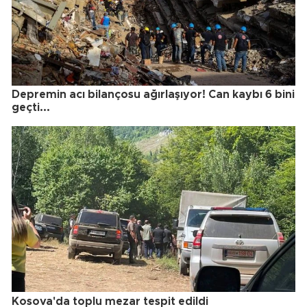
Depremin acı bilançosu ağırlaşıyor! Can kaybı 6 bini
geçti...
Kosova'da toplu mezar tespit edildi