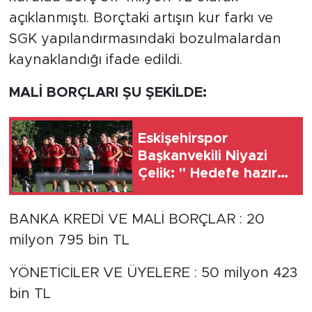
açıklanmıştı. Borçtaki artışın kur farkı ve
SGK yapılandırmasındaki bozulmalardan
kaynaklandığı ifade edildi.
MALİ BORÇLARI ŞU ŞEKİLDE:
Eskişehirspor
Başkanvekili Niyazi
Çelik: " Hedefe hazır
bir takımız"
BANKA KREDİ VE MALİ BORÇLAR : 20
milyon 795 bin TL
YÖNETİCİLER VE ÜYELERE : 50 milyon 423
bin TL