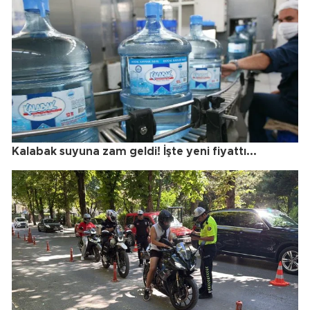
Kalabak suyuna zam geldi! İşte yeni fiyattı...