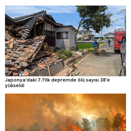
Japonya'daki 7.1'lik depremde ölü sayısı 38'e
yükseldi