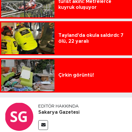
turist akını: Metrelerce
kuyruk oluşuyor
Tayland'da okula saldırdı: 7
ölü, 22 yaralı
Çirkin görüntü!
EDITÖR HAKKINDA
Sakarya Gazetesi