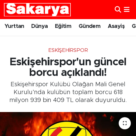
Yurttan
Eskişehir Nöbetçi Eczaneler
Yurttan
Dünya
Eğitim
Gündem
Asayiş
G
Dünya
Eskişehir Hava Durumu
ESKIŞEHIRSPOR
Eğitim
Eskişehir Namaz Vakitleri
Eskişehirspor'un güncel
Gündem
Eskişehir Trafik Yoğunluk Haritası
borcu açıklandı!
Eskişehirspor Kulübü Olağan Mali Genel
Eskişehirspor
Süper Lig Puan Durumu ve Fikstür
Kurulu’nda kulübün toplam borcu 618
milyon 939 bin 409 TL olarak duyuruldu.
Spor
Tüm Manşetler
Sağlık
Son Dakika Haberleri
Kültür Sanat
Haber Arşivi