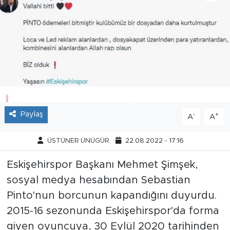
Tarihçe
Resmi İlanlar
Söyleşi
Foto Şaka
Paylaş
-
+
A
A
Teknoloji
ÜSTÜNER ÜNÜGÜR
22.08.2022 - 17:16
Politika
Eskişehirspor Başkanı Mehmet Şimşek,
sosyal medya hesabından Sebastian
Pinto'nun borcunun kapandığını duyurdu.
2015-16 sezonunda Eskişehirspor'da forma
giyen oyuncuya, 30 Eylül 2020 tarihinden