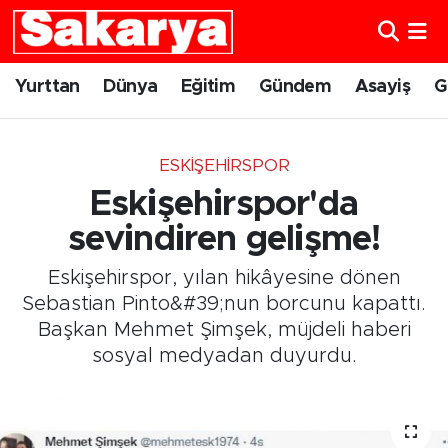
Yurttan
Eskişehir Nöbetçi Eczaneler
Yurttan
Dünya
Eğitim
Gündem
Asayiş
G
Dünya
Eskişehir Hava Durumu
ESKIŞEHIRSPOR
Eğitim
Eskişehir Namaz Vakitleri
Eskişehirspor'da
Gündem
Eskişehir Trafik Yoğunluk Haritası
sevindiren gelişme!
Eskişehirspor, yılan hikâyesine dönen
Eskişehirspor
Süper Lig Puan Durumu ve Fikstür
Sebastian Pinto&#39;nun borcunu kapattı.
Başkan Mehmet Şimşek, müjdeli haberi
Spor
Tüm Manşetler
sosyal medyadan duyurdu.
Sağlık
Son Dakika Haberleri
Kültür Sanat
Haber Arşivi