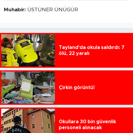
Muhabir:
ÜSTÜNER ÜNÜGÜR
Tayland'da okula saldırdı: 7
ölü, 22 yaralı
Çirkin görüntü!
Okullara 30 bin güvenlik
personeli alınacak