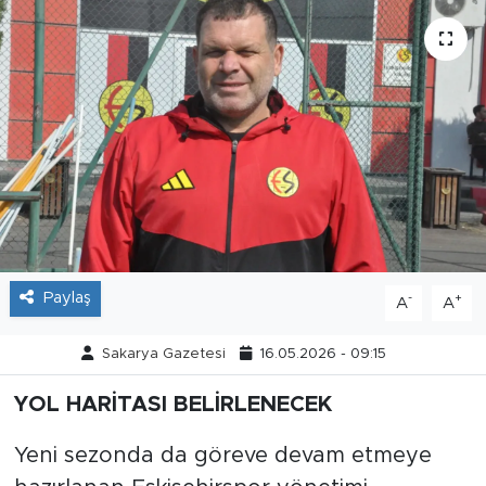
Tarihçe
Resmi İlanlar
Söyleşi
Foto Şaka
Teknoloji
Paylaş
-
+
A
A
Politika
Sakarya Gazetesi
16.05.2026 - 09:15
YOL HARİTASI BELİRLENECEK
Yeni sezonda da göreve devam etmeye