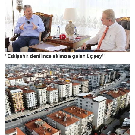
"Eskişehir denilince aklınıza gelen üç şey"