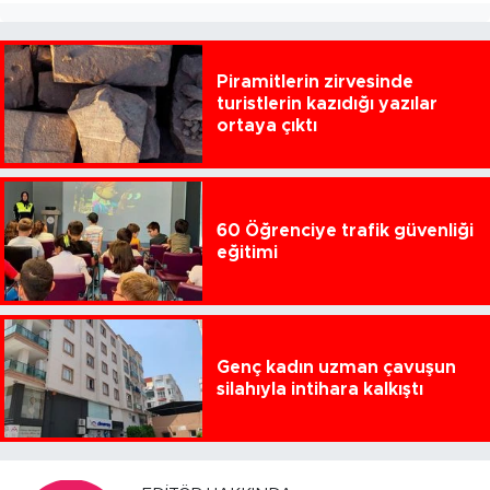
Piramitlerin zirvesinde
turistlerin kazıdığı yazılar
ortaya çıktı
60 Öğrenciye trafik güvenliği
eğitimi
Genç kadın uzman çavuşun
silahıyla intihara kalkıştı