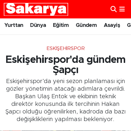
Yurttan
Eskişehir Nöbetçi Eczaneler
Yurttan
Dünya
Eğitim
Gündem
Asayiş
G
Dünya
Eskişehir Hava Durumu
ESKIŞEHIRSPOR
Eğitim
Eskişehir Namaz Vakitleri
Eskişehirspor'da gündem
Gündem
Eskişehir Trafik Yoğunluk Haritası
Şapçı
Eskişehirspor’da yeni sezon planlaması için
Eskişehirspor
Süper Lig Puan Durumu ve Fikstür
gözler yönetimin atacağı adımlara çevrildi.
Başkan Ulaş Entok ve ekibinin teknik
Spor
Tüm Manşetler
direktör konusunda ilk tercihinin Hakan
Şapcı olduğu öğrenilirken, kadroda da bazı
Sağlık
Son Dakika Haberleri
değişikliklerin yapılması bekleniyor.
Kültür Sanat
Haber Arşivi