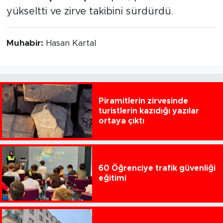
yükseltti ve zirve takibini sürdürdü.
Muhabir:
Hasan Kartal
Piramitlerin zirvesinde
turistlerin kazıdığı yazılar
ortaya çıktı
60 Öğrenciye trafik güvenliği
eğitimi