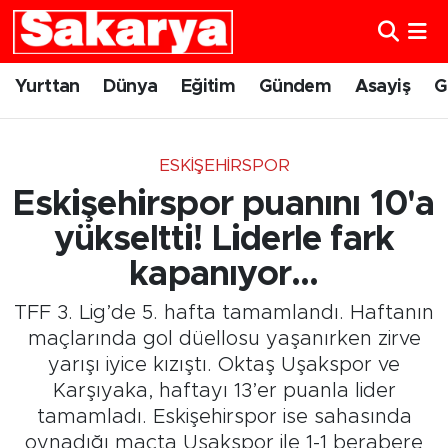
Yurttan
Eskişehir Nöbetçi Eczaneler
Yurttan
Dünya
Eğitim
Gündem
Asayiş
G
Dünya
Eskişehir Hava Durumu
ESKIŞEHIRSPOR
Eğitim
Eskişehir Namaz Vakitleri
Eskişehirspor puanını 10'a
Gündem
Eskişehir Trafik Yoğunluk Haritası
yükseltti! Liderle fark
kapanıyor...
Eskişehirspor
Süper Lig Puan Durumu ve Fikstür
TFF 3. Lig’de 5. hafta tamamlandı. Haftanın
Spor
Tüm Manşetler
maçlarında gol düellosu yaşanırken zirve
yarışı iyice kızıştı. Oktaş Uşakspor ve
Sağlık
Son Dakika Haberleri
Karşıyaka, haftayı 13’er puanla lider
tamamladı. Eskişehirspor ise sahasında
Kültür Sanat
Haber Arşivi
oynadığı maçta Uşakspor ile 1-1 berabere