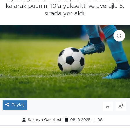
kalarak puanını 10’a yükseltti ve averajla 5.
Tarihçe
sırada yer aldı.
Resmi İlanlar
Söyleşi
Foto Şaka
Teknoloji
Politika
Paylaş
-
+
A
A
Sakarya Gazetesi
08.10.2025 - 11:08