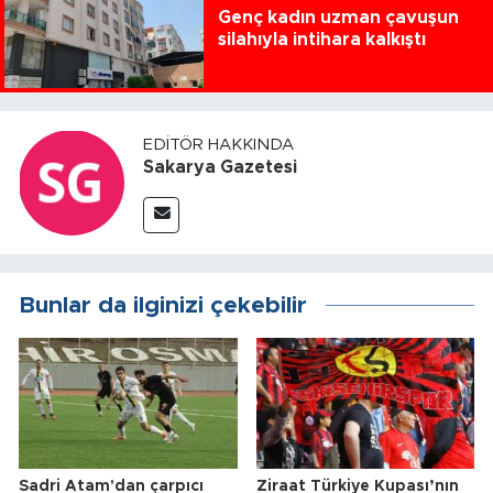
Genç kadın uzman çavuşun
silahıyla intihara kalkıştı
EDITÖR HAKKINDA
Sakarya Gazetesi
Bunlar da ilginizi çekebilir
Sadri Atam'dan çarpıcı
Ziraat Türkiye Kupası’nın