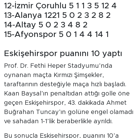
12-İzmir Çoruhlu 5 1 1 3 5 12 4
13-Alanya 1221 5 0 2 3 2 8 2
14-Altay 5 0 2 3 4 8 2
15-Afyonspor 5 0 1 4 4 14 1
Eskişehirspor puanını 10 yaptı
Prof. Dr. Fethi Heper Stadyumu’nda
oynanan maçta Kırmızı Şimşekler,
taraftarının desteğiyle maça hızlı başladı.
Kaan Baysal’ın penaltıdan attığı golle öne
geçen Eskişehirspor, 43. dakikada Ahmet
Buğrahan Tuncay’ın golüne engel olamadı
ve sahadan 1-1’lik beraberlikle ayrıldı.
Bu sonuçla Eskişehirspor, puanını 10’a