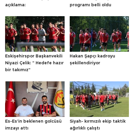
açıklama:
programı belli oldu
Eskişehirspor Başkanvekili
Hakan Şapçı kadroyu
Niyazi Çelik: " Hedefe hazır
şekillendiriyor
bir takımız"
Es-Es'in beklenen golcüsü
Siyah- kırmızılı ekip taktik
imzayı attı
ağırlıklı çalıştı