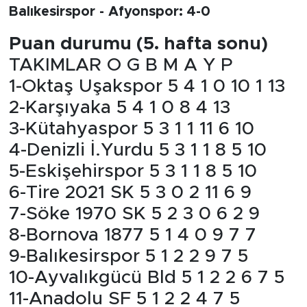
Balıkesirspor - Afyonspor: 4-0
Puan durumu (5. hafta sonu)
TAKIMLAR O G B M A Y P
1-Oktaş Uşakspor 5 4 1 0 10 1 13
2-Karşıyaka 5 4 1 0 8 4 13
3-Kütahyaspor 5 3 1 1 11 6 10
4-Denizli İ.Yurdu 5 3 1 1 8 5 10
5-Eskişehirspor 5 3 1 1 8 5 10
6-Tire 2021 SK 5 3 0 2 11 6 9
7-Söke 1970 SK 5 2 3 0 6 2 9
8-Bornova 1877 5 1 4 0 9 7 7
9-Balıkesirspor 5 1 2 2 9 7 5
10-Ayvalıkgücü Bld 5 1 2 2 6 7 5
11-Anadolu SF 5 1 2 2 4 7 5