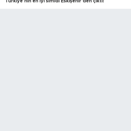
Türkiye’nin en iyi simidi Eskişehir’den çıktı!