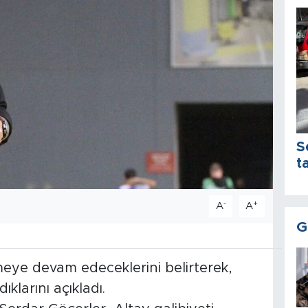
S
t
-
+
A
A
G
meye devam edeceklerini belirterek,
klarını açıkladı.