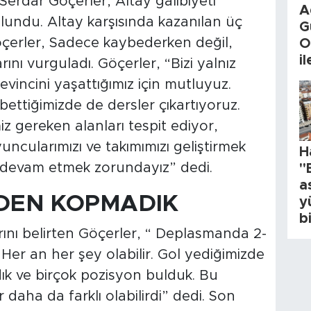
Serdar Göçerler, Altay galibiyeti
A
undu. Altay karşısında kazanılan üç
G
çerler, Sadece kaybederken değil,
O
i
rını vurguladı. Göçerler, “Bizi yalnız
incini yaşattığımız için mutluyuz.
ttiğimizde de dersler çıkartıyoruz.
iz gereken alanları tespit ediyor,
uncularımızı ve takımımızı geliştirmek
H
k devam etmek zorundayız” dedi.
"
a
NDEN KOPMADIK
y
b
ını belirten Göçerler, “ Deplasmanda 2-
 Her an her şey olabilir. Gol yediğimizde
ık ve birçok pozisyon bulduk. Bu
r daha da farklı olabilirdi” dedi. Son