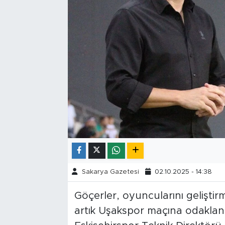
Tarihçe
Resmi İlanlar
Söyleşi
Foto Şaka
Teknoloji
Politika
Sakarya Gazetesi
02.10.2025 - 14:38
Göçerler, oyuncularını geliştir
artık Uşakspor maçına odaklandı