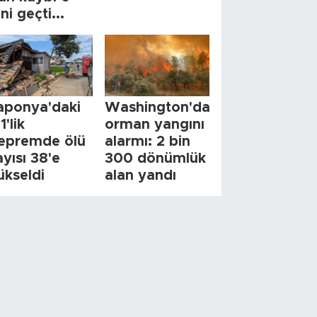
ini geçti...
aponya'daki
Washington'da
1'lik
orman yangını
epremde ölü
alarmı: 2 bin
ayısı 38'e
300 dönümlük
ükseldi
alan yandı