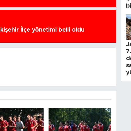
b
kişehir İlçe yönetimi belli oldu
J
7.
d
s
y