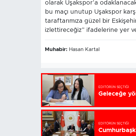
olarak Uşakspor’a odaklanacaklar
bu maçı unutup Uşakspor karşı
taraftarımıza güzel bir Eskişehi
izlettireceğiz” ifadelerine yer ve
Muhabir:
Hasan Kartal
EDITÖRÜN SEÇTIĞI
Geleceğe yön
EDITÖRÜN SEÇTIĞI
Cumhurbaşka