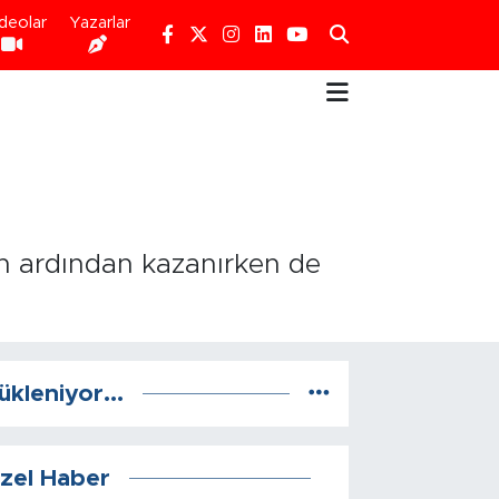
deolar
Yazarlar
in ardından kazanırken de
ükleniyor...
zel Haber