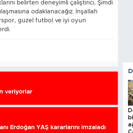
ını belirten deneyimli çalıştırıcı, Şimdi
laşmasına odaklanacağız. İnşallah
rspor, güzel futbol ve iyi oyun
rdi.
D
 veriyorlar
D
b
a
nı Erdoğan YAŞ kararlarını imzaladı
C