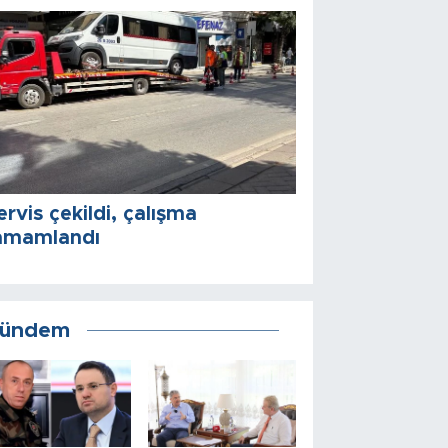
ervis çekildi, çalışma
amamlandı
ündem