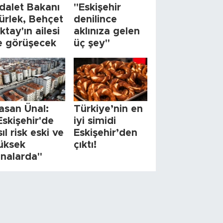
dalet Bakanı
"Eskişehir
ürlek, Behçet
denilince
ktay'ın ailesi
aklınıza gelen
le görüşecek
üç şey"
asan Ünal:
Türkiye’nin en
Eskişehir'de
iyi simidi
sıl risk eski ve
Eskişehir’den
üksek
çıktı!
inalarda"