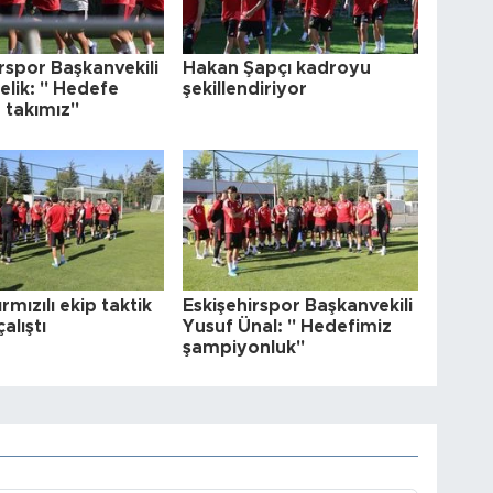
rspor Başkanvekili
Hakan Şapçı kadroyu
elik: " Hedefe
şekillendiriyor
r takımız"
ırmızılı ekip taktik
Eskişehirspor Başkanvekili
çalıştı
Yusuf Ünal: " Hedefimiz
şampiyonluk"