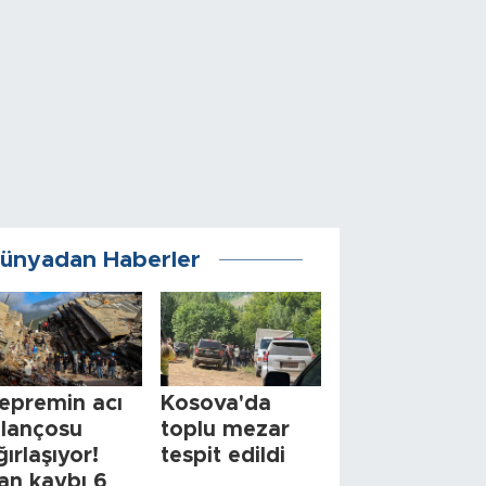
ünyadan Haberler
epremin acı
Kosova'da
ilançosu
toplu mezar
ğırlaşıyor!
tespit edildi
an kaybı 6