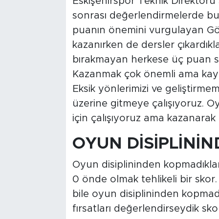
Eskişehirspor Teknik Direktörü 
sonrası değerlendirmelerde bul
puanın önemini vurgulayan Gö
kazanırken de dersler çıkardıkla
bırakmayan herkese üç puan sev
Kazanmak çok önemli ama kaybe
Eksik yönlerimizi ve geliştirmem
üzerine gitmeye çalışıyoruz. Oy
için çalışıyoruz ama kazanara
OYUN DİSİPLİNİ
Oyun disiplininden kopmadıklar
0 önde olmak tehlikeli bir skor.
bile oyun disiplininden kopmad
fırsatları değerlendirseydik sko