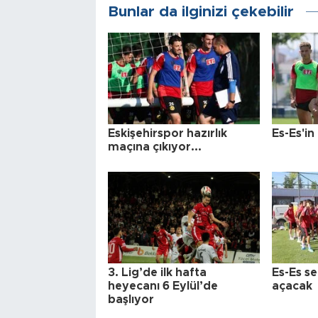
Bunlar da ilginizi çekebilir
Eskişehirspor hazırlık
Es-Es'in
maçına çıkıyor...
3. Lig’de ilk hafta
Es-Es se
heyecanı 6 Eylül’de
açacak
başlıyor