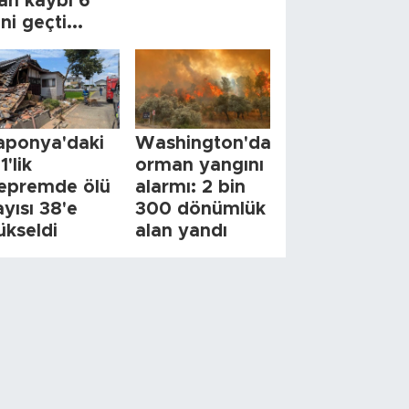
an kaybı 6
ini geçti...
aponya'daki
Washington'da
1'lik
orman yangını
epremde ölü
alarmı: 2 bin
ayısı 38'e
300 dönümlük
ükseldi
alan yandı