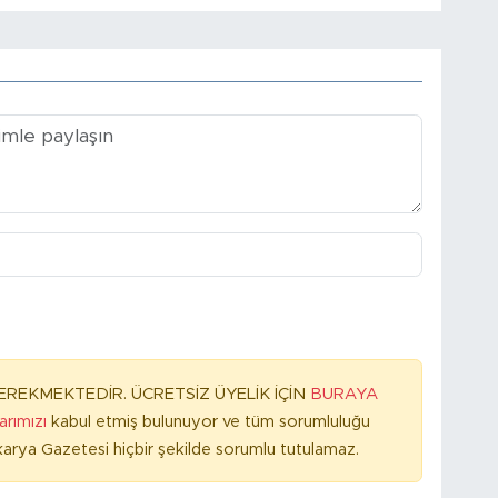
REKMEKTEDİR. ÜCRETSİZ ÜYELİK İÇİN
BURAYA
larımızı
kabul etmiş bulunuyor ve tüm sorumluluğu
arya Gazetesi hiçbir şekilde sorumlu tutulamaz.