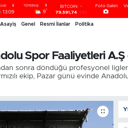
79.591,74
-1.82
Foto Galeri
Vi
°
DOLAR
9
e
13:09
45,43620
0.02
EURO
Asayiş
Genel
Resmi İlanlar
Politika
53,38690
0.19
STERLİN
61,60380
0.18
G.ALTIN
dolu Spor Faaliyetleri A.Ş
6862,09000
0.19
BİST100
14.598,00
0
radan sonra döndüğü profesyonel ligler
mızılı ekip, Pazar günü evinde Anadolu 
Y