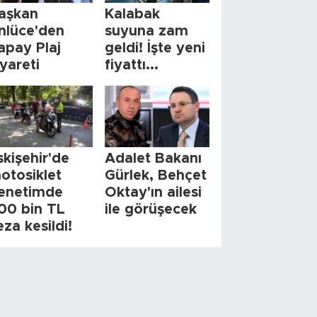
aşkan
Kalabak
nlüce'den
suyuna zam
apay Plaj
geldi! İşte yeni
iyareti
fiyattı...
skişehir'de
Adalet Bakanı
otosiklet
Gürlek, Behçet
enetimde
Oktay'ın ailesi
00 bin TL
ile görüşecek
eza kesildi!