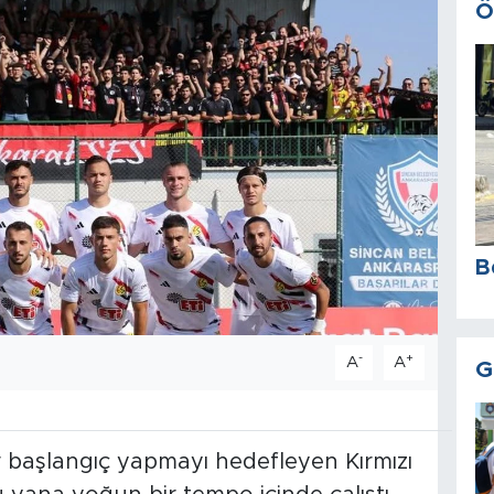
Ö
B
-
+
A
A
G
 başlangıç yapmayı hedefleyen Kırmızı