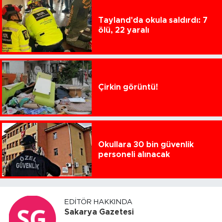
Tayland'da okula saldırdı: 7
ölü, 22 yaralı
Çirkin görüntü!
Okullara 30 bin güvenlik
personeli alınacak
EDITÖR HAKKINDA
Sakarya Gazetesi