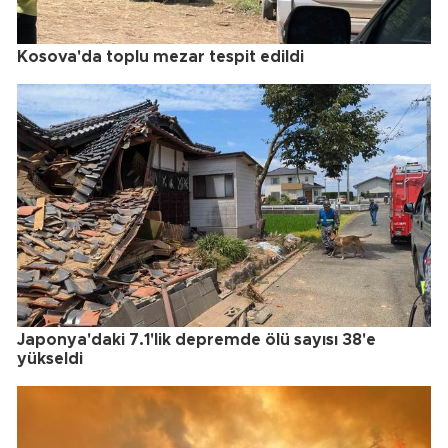
Kosova'da toplu mezar tespit edildi
Japonya'daki 7.1'lik depremde ölü sayısı 38'e
yükseldi