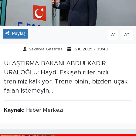
Tarihçe
Resmi İlanlar
Paylaş
-
+
A
A
Söyleşi
Sakarya Gazetesi
15.10.2025 - 09:43
Foto Şaka
ULAŞTIRMA BAKANI ABDÜLKADİR
URALOĞLU: Haydi Eskişehirliler hızlı
Teknoloji
trenimiz kalkıyor. Trene binin, bizden uçak
Politika
falan istemeyin…
Kaynak:
Haber Merkezi