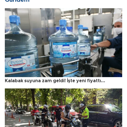
Kalabak suyuna zam geldi! İşte yeni fiyattı...