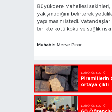
Büyükdere Mahallesi sakinleri, 
yakışmadığını belirterek yetkili
yapılmasını istedi. Vatandaşlar,
birlikte kötü koku ve sağlık riski
Muhabir:
Merve Pınar
EDITÖRÜN SEÇTIĞI
Piramitlerin 
ortaya çıktı
EDITÖRÜN SEÇTIĞI
60 Öğrenciye