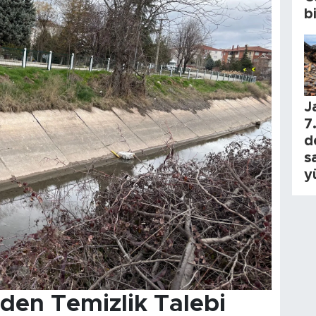
b
J
7.
d
s
y
nden Temizlik Talebi