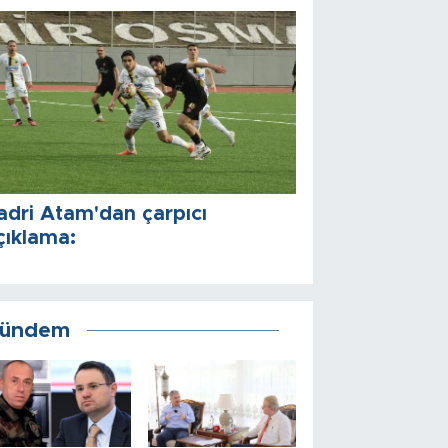
adri Atam'dan çarpıcı
çıklama:
ündem