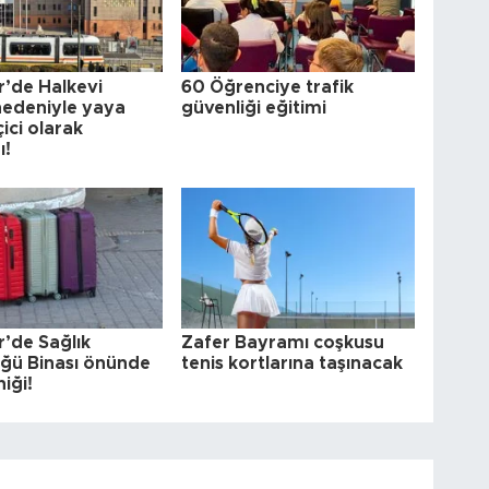
r’de Halkevi
60 Öğrenciye trafik
 nedeniyle yaya
güvenliği eğitimi
ici olarak
ı!
r’de Sağlık
Zafer Bayramı coşkusu
ğü Binası önünde
tenis kortlarına taşınacak
niği!