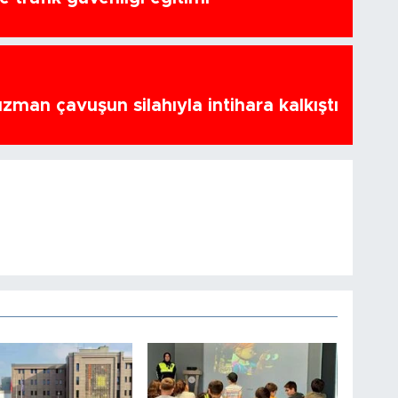
zman çavuşun silahıyla intihara kalkıştı