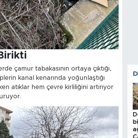
irikti
lerde çamur tabakasının ortaya çıktığı,
D
çöplerin kanal kenarında yoğunlaştığı
en atıklar hem çevre kirliliğini artırıyor
uruyor.
D
b
a
C