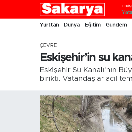
Yats
Yurttan
Eskişehir Nöbetçi Eczaneler
Yurttan
Dünya
Eğitim
Gündem
Dünya
Eskişehir Hava Durumu
ÇEVRE
Eğitim
Eskişehir Namaz Vakitleri
Eskişehir’in su ka
Gündem
Eskişehir Trafik Yoğunluk Haritası
Eskişehir Su Kanalı’nın B
birikti. Vatandaşlar acil tem
Eskişehirspor
Süper Lig Puan Durumu ve Fikstür
Spor
Tüm Manşetler
Sağlık
Son Dakika Haberleri
Kültür Sanat
Haber Arşivi