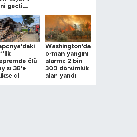
ini geçti...
aponya'daki
Washington'da
1'lik
orman yangını
epremde ölü
alarmı: 2 bin
ayısı 38'e
300 dönümlük
ükseldi
alan yandı