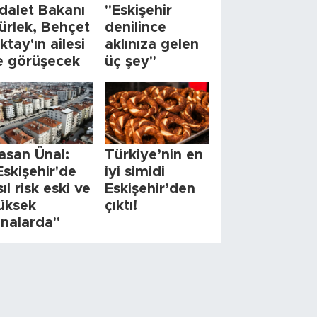
dalet Bakanı
"Eskişehir
ürlek, Behçet
denilince
ktay'ın ailesi
aklınıza gelen
le görüşecek
üç şey"
asan Ünal:
Türkiye’nin en
Eskişehir'de
iyi simidi
sıl risk eski ve
Eskişehir’den
üksek
çıktı!
inalarda"