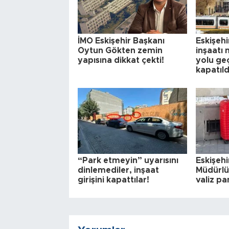
İMO Eskişehir Başkanı
Eskişehi
Oytun Gökten zemin
inşaatı
yapısına dikkat çekti!
yolu geç
kapatıld
“Park etmeyin” uyarısını
Eskişehi
dinlemediler, inşaat
Müdürlü
girişini kapattılar!
valiz pa