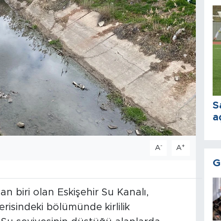
S
a
-
+
A
A
G
an biri olan Eskişehir Su Kanalı,
erisindeki bölümünde kirlilik