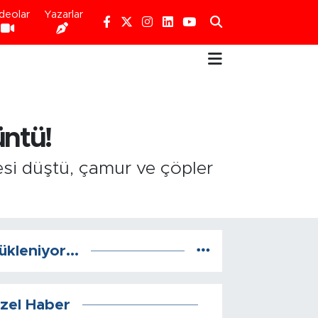
deolar
Yazarlar
üntü!
si düştü, çamur ve çöpler
ükleniyor...
zel Haber