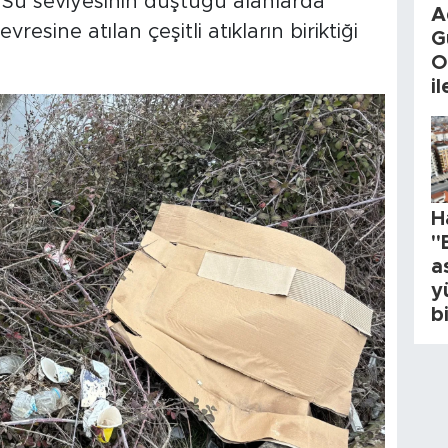
 Su seviyesinin düştüğü alanlarda
A
vresine atılan çeşitli atıkların biriktiği
G
O
i
H
"
a
y
b