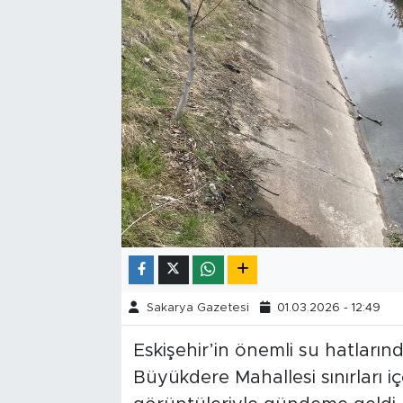
Tarihçe
Resmi İlanlar
Söyleşi
Foto Şaka
Teknoloji
Politika
Sakarya Gazetesi
01.03.2026 - 12:49
Eskişehir’in önemli su hatlarınd
Büyükdere Mahallesi sınırları iç