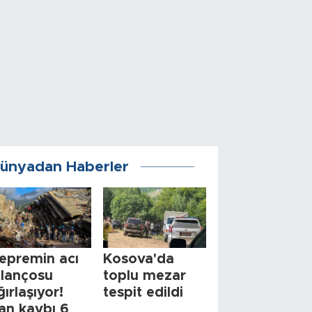
ünyadan Haberler
epremin acı
Kosova'da
ilançosu
toplu mezar
ğırlaşıyor!
tespit edildi
an kaybı 6