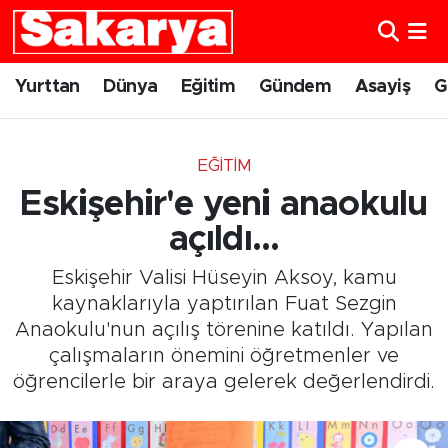
Yurttan
Eskişehir Nöbetçi Eczaneler
Yurttan
Dünya
Eğitim
Gündem
Asayiş
G
Dünya
Eskişehir Hava Durumu
EĞITIM
Eğitim
Eskişehir Namaz Vakitleri
Eskişehir'e yeni anaokulu
Gündem
Eskişehir Trafik Yoğunluk Haritası
açıldı...
Eskişehir Valisi Hüseyin Aksoy, kamu
Eskişehirspor
Süper Lig Puan Durumu ve Fikstür
kaynaklarıyla yaptırılan Fuat Sezgin
Anaokulu'nun açılış törenine katıldı. Yapılan
Spor
Tüm Manşetler
çalışmaların önemini öğretmenler ve
öğrencilerle bir araya gelerek değerlendirdi.
Sağlık
Son Dakika Haberleri
Kültür Sanat
Haber Arşivi