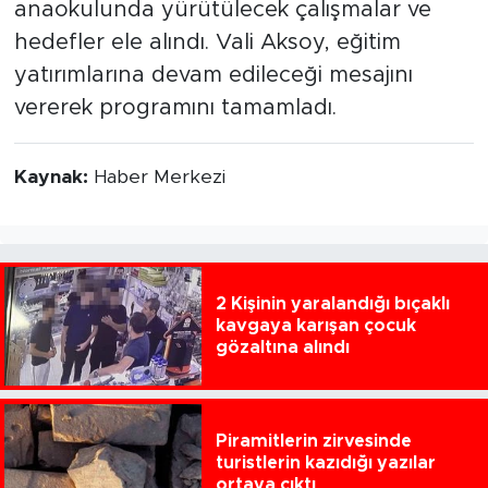
anaokulunda yürütülecek çalışmalar ve
hedefler ele alındı. Vali Aksoy, eğitim
yatırımlarına devam edileceği mesajını
vererek programını tamamladı.
Kaynak:
Haber Merkezi
2 Kişinin yaralandığı bıçaklı
kavgaya karışan çocuk
gözaltına alındı
Piramitlerin zirvesinde
turistlerin kazıdığı yazılar
ortaya çıktı