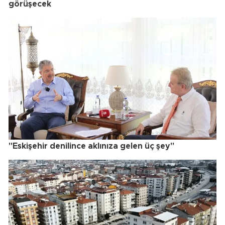
görüşecek
"Eskişehir denilince aklınıza gelen üç şey"