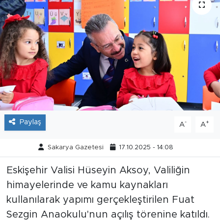
Tarihçe
Resmi İlanlar
Söyleşi
Foto Şaka
Teknoloji
Paylaş
-
+
A
A
Politika
Sakarya Gazetesi
17.10.2025 - 14:08
Eskişehir Valisi Hüseyin Aksoy, Valiliğin
himayelerinde ve kamu kaynakları
kullanılarak yapımı gerçekleştirilen Fuat
Sezgin Anaokulu'nun açılış törenine katıldı.