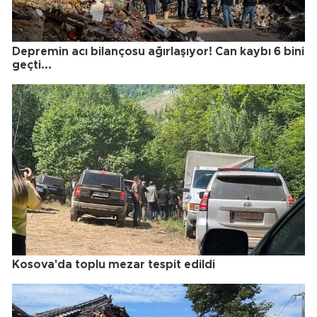
Depremin acı bilançosu ağırlaşıyor! Can kaybı 6 bini
geçti...
Kosova'da toplu mezar tespit edildi