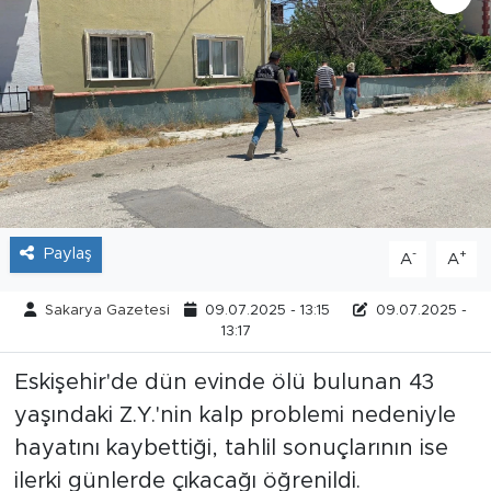
Tarihçe
Resmi İlanlar
Söyleşi
Foto Şaka
Paylaş
-
+
A
A
Teknoloji
Sakarya Gazetesi
09.07.2025 - 13:15
09.07.2025 -
Politika
13:17
Eskişehir'de dün evinde ölü bulunan 43
yaşındaki Z.Y.'nin kalp problemi nedeniyle
hayatını kaybettiği, tahlil sonuçlarının ise
ilerki günlerde çıkacağı öğrenildi.