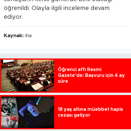
öğrenildi. Olayla ilgili inceleme devam
ediyor.
Kaynak:
iha
Öğrenci affı Resmi
Gazete’de: Başvuru için 4 ay
süre
18 yaş altına müebbet hapis
cezası geliyor