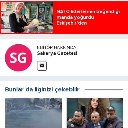
NATO liderlerinin beğendiği
manda yoğurdu
Eskişehir’den
EDITÖR HAKKINDA
Sakarya Gazetesi
Bunlar da ilginizi çekebilir