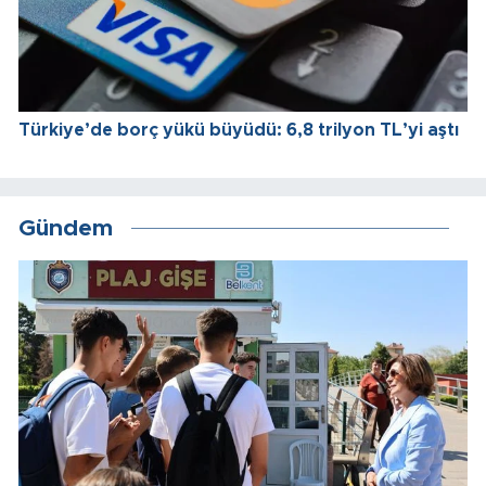
Türkiye’de borç yükü büyüdü: 6,8 trilyon TL’yi aştı
Gündem