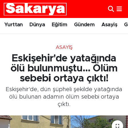
Yurttan
Eskişehir Nöbetçi Eczaneler
Yurttan
Dünya
Eğitim
Gündem
Asayiş
G
Dünya
Eskişehir Hava Durumu
ASAYIŞ
Eğitim
Eskişehir Namaz Vakitleri
Eskişehir'de yatağında
Gündem
Eskişehir Trafik Yoğunluk Haritası
ölü bulunmuştu... Ölüm
sebebi ortaya çıktı!
Eskişehirspor
Süper Lig Puan Durumu ve Fikstür
Eskişehir'de, dün şüpheli şekilde yatağında
Spor
Tüm Manşetler
ölü bulunan adamın ölüm sebebi ortaya
çıktı.
Sağlık
Son Dakika Haberleri
Kültür Sanat
Haber Arşivi