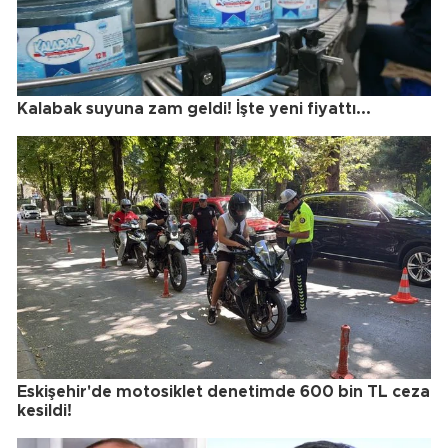
Kalabak suyuna zam geldi! İşte yeni fiyattı...
Eskişehir'de motosiklet denetimde 600 bin TL ceza
kesildi!