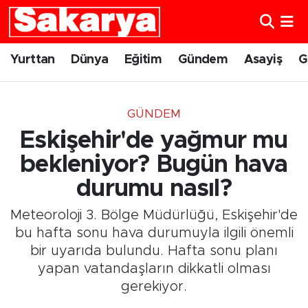
Yurttan
Eskişehir Nöbetçi Eczaneler
Yurttan
Dünya
Eğitim
Gündem
Asayiş
G
Dünya
Eskişehir Hava Durumu
GÜNDEM
Eğitim
Eskişehir Namaz Vakitleri
Eskişehir'de yağmur mu
Gündem
Eskişehir Trafik Yoğunluk Haritası
bekleniyor? Bugün hava
durumu nasıl?
Eskişehirspor
Süper Lig Puan Durumu ve Fikstür
Meteoroloji 3. Bölge Müdürlüğü, Eskişehir'de
Spor
Tüm Manşetler
bu hafta sonu hava durumuyla ilgili önemli
bir uyarıda bulundu. Hafta sonu planı
Sağlık
Son Dakika Haberleri
yapan vatandaşların dikkatli olması
gerekiyor.
Kültür Sanat
Haber Arşivi