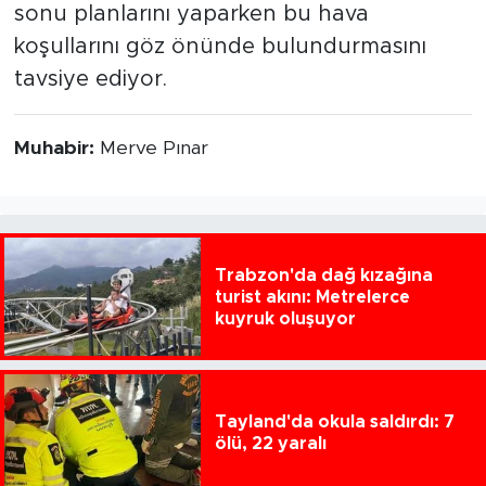
sonu planlarını yaparken bu hava
koşullarını göz önünde bulundurmasını
tavsiye ediyor.
Muhabir:
Merve Pınar
Trabzon'da dağ kızağına
turist akını: Metrelerce
kuyruk oluşuyor
Tayland'da okula saldırdı: 7
ölü, 22 yaralı