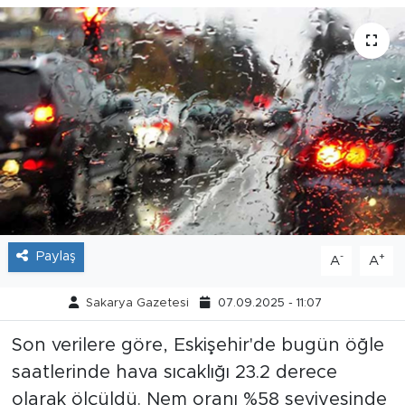
Tarihçe
Resmi İlanlar
Söyleşi
Foto Şaka
Teknoloji
Paylaş
-
+
A
A
Politika
Sakarya Gazetesi
07.09.2025 - 11:07
Son verilere göre, Eskişehir'de bugün öğle
saatlerinde hava sıcaklığı 23.2 derece
olarak ölçüldü. Nem oranı %58 seviyesinde