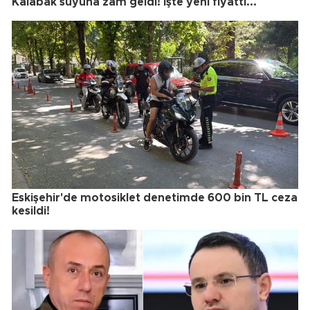
Kalabak suyuna zam geldi! İşte yeni fiyattı...
Eskişehir'de motosiklet denetimde 600 bin TL ceza
kesildi!