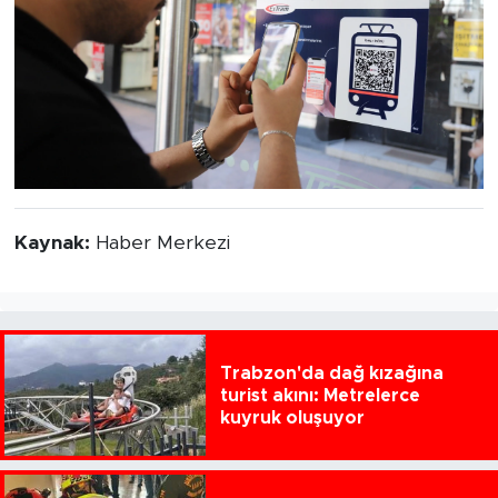
Kaynak:
Haber Merkezi
Trabzon'da dağ kızağına
turist akını: Metrelerce
kuyruk oluşuyor