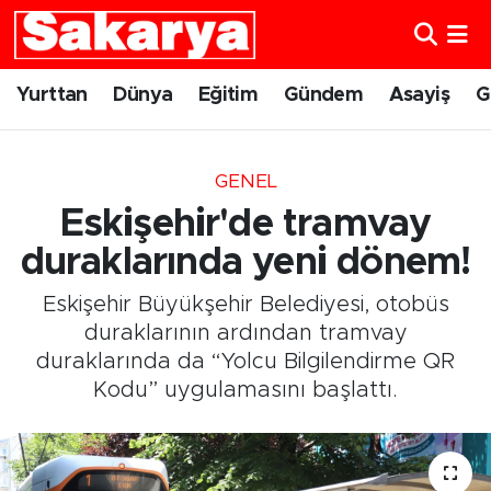
Yurttan
Eskişehir Nöbetçi Eczaneler
Yurttan
Dünya
Eğitim
Gündem
Asayiş
G
Dünya
Eskişehir Hava Durumu
GENEL
Eğitim
Eskişehir Namaz Vakitleri
Eskişehir'de tramvay
Gündem
Eskişehir Trafik Yoğunluk Haritası
duraklarında yeni dönem!
Eskişehir Büyükşehir Belediyesi, otobüs
Eskişehirspor
Süper Lig Puan Durumu ve Fikstür
duraklarının ardından tramvay
duraklarında da “Yolcu Bilgilendirme QR
Spor
Tüm Manşetler
Kodu” uygulamasını başlattı.
Sağlık
Son Dakika Haberleri
Kültür Sanat
Haber Arşivi