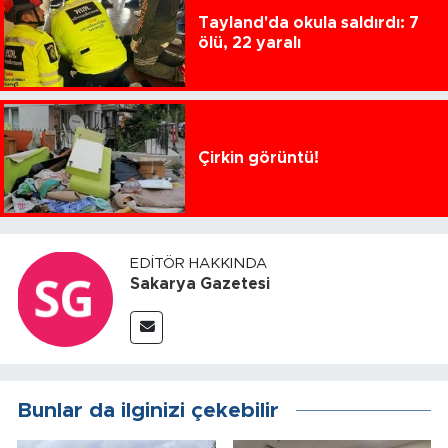
Tayland'da okula saldırdı: 7
ölü, 22 yaralı
Çirkin görüntü!
EDITÖR HAKKINDA
Sakarya Gazetesi
Bunlar da ilginizi çekebilir