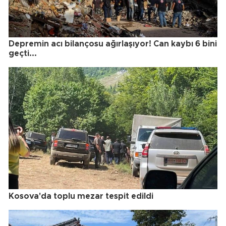
Depremin acı bilançosu ağırlaşıyor! Can kaybı 6 bini
geçti...
Kosova'da toplu mezar tespit edildi