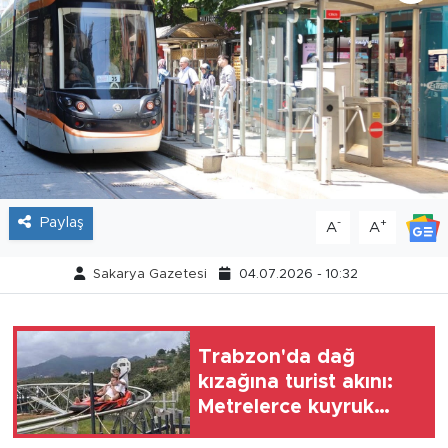
Tarihçe
Resmi İlanlar
Söyleşi
Foto Şaka
Paylaş
-
+
A
A
Teknoloji
Sakarya Gazetesi
04.07.2026 - 10:32
Politika
Trabzon'da dağ
kızağına turist akını:
Metrelerce kuyruk
oluşuyor