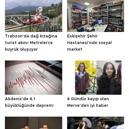
Trabzon'da dağ kızağına
Eskişehir Şehir
turist akını: Metrelerce
Hastanesi'nde sosyal
kuyruk oluşuyor
market
Akdeniz'de 4.1
4 Gündür kayıp olan
büyüklüğünde deprem!
Merve'den iyi haber