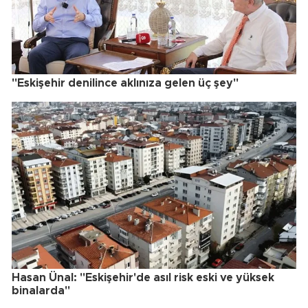
"Eskişehir denilince aklınıza gelen üç şey"
Hasan Ünal: "Eskişehir'de asıl risk eski ve yüksek
binalarda"