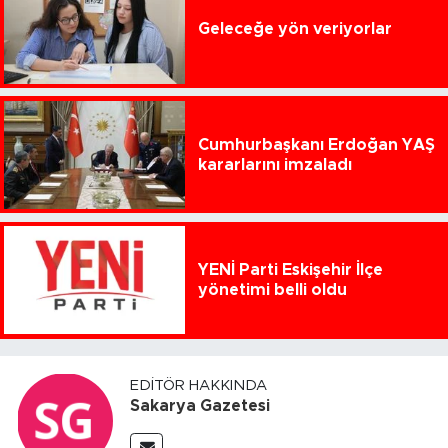
Geleceğe yön veriyorlar
Cumhurbaşkanı Erdoğan YAŞ
kararlarını imzaladı
YENİ Parti Eskişehir İlçe
yönetimi belli oldu
EDITÖR HAKKINDA
Sakarya Gazetesi