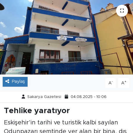
Tarihçe
Resmi İlanlar
Söyleşi
Foto Şaka
Teknoloji
Paylaş
-
+
A
A
Politika
Sakarya Gazetesi
04.08.2025 - 10:06
Tehlike yaratıyor
Eskişehir’in tarihi ve turistik kalbi sayılan
Odunpazarı semtinde yer alan bir bina, dış