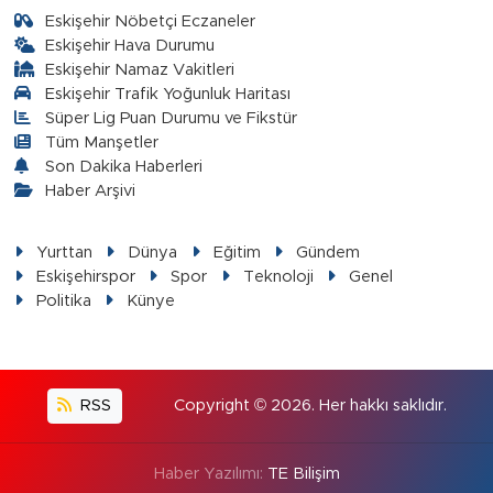
Eskişehir Nöbetçi Eczaneler
Eskişehir Hava Durumu
Eskişehir Namaz Vakitleri
Eskişehir Trafik Yoğunluk Haritası
Süper Lig Puan Durumu ve Fikstür
Tüm Manşetler
Son Dakika Haberleri
Haber Arşivi
Yurttan
Dünya
Eğitim
Gündem
Eskişehirspor
Spor
Teknoloji
Genel
Politika
Künye
RSS
Copyright © 2026. Her hakkı saklıdır.
Haber Yazılımı:
TE Bilişim