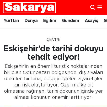
Yurttan
Eskişehir Nöbetçi Eczaneler
Yurttan
Dünya
Eğitim
Gündem
Asayiş
G
Dünya
Eskişehir Hava Durumu
ÇEVRE
Eğitim
Eskişehir Namaz Vakitleri
Eskişehir'de tarihi dokuyu
Gündem
Eskişehir Trafik Yoğunluk Haritası
tehdit ediyor!
Eskişehir’in en önemli turistik noktalarından
Eskişehirspor
Süper Lig Puan Durumu ve Fikstür
biri olan Odunpazarı bölgesinde, dış sıvaları
dökülen bir bina, bölgeye gelen ziyaretçiler
Spor
Tüm Manşetler
için risk oluşturuyor. Özel mülke ait
olmasına rağmen, tarihi dokunun içinde yer
Sağlık
Son Dakika Haberleri
alması konunun önemini arttırıyor.
Kültür Sanat
Haber Arşivi