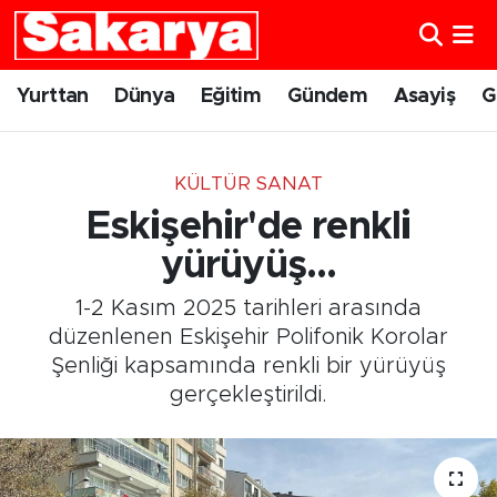
Yurttan
Eskişehir Nöbetçi Eczaneler
Yurttan
Dünya
Eğitim
Gündem
Asayiş
G
Dünya
Eskişehir Hava Durumu
KÜLTÜR SANAT
Eğitim
Eskişehir Namaz Vakitleri
Eskişehir'de renkli
Gündem
Eskişehir Trafik Yoğunluk Haritası
yürüyüş...
1-2 Kasım 2025 tarihleri arasında
Eskişehirspor
Süper Lig Puan Durumu ve Fikstür
düzenlenen Eskişehir Polifonik Korolar
Şenliği kapsamında renkli bir yürüyüş
Spor
Tüm Manşetler
gerçekleştirildi.
Sağlık
Son Dakika Haberleri
Kültür Sanat
Haber Arşivi