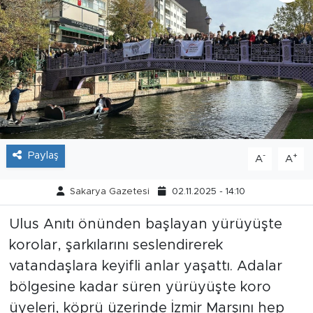
Tarihçe
Resmi İlanlar
Söyleşi
Foto Şaka
Paylaş
-
+
A
A
Teknoloji
Sakarya Gazetesi
02.11.2025 - 14:10
Politika
Ulus Anıtı önünden başlayan yürüyüşte
korolar, şarkılarını seslendirerek
vatandaşlara keyifli anlar yaşattı. Adalar
bölgesine kadar süren yürüyüşte koro
üyeleri, köprü üzerinde İzmir Marşını hep