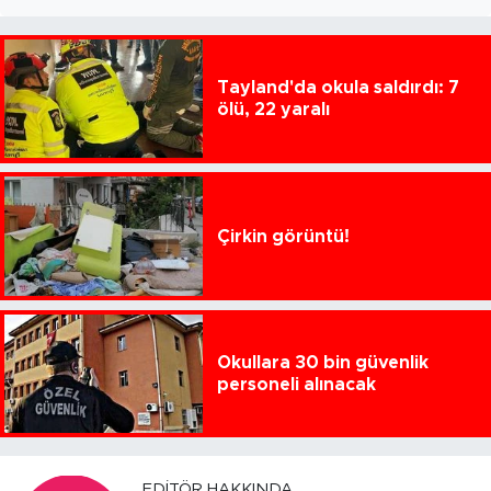
Tayland'da okula saldırdı: 7
ölü, 22 yaralı
Çirkin görüntü!
Okullara 30 bin güvenlik
personeli alınacak
EDITÖR HAKKINDA