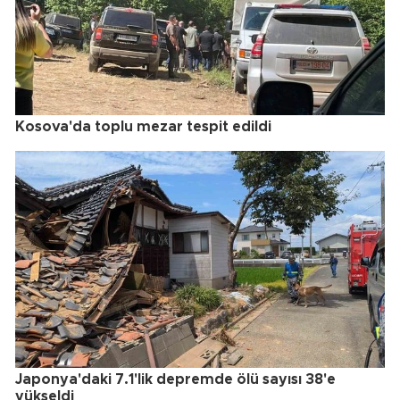
Kosova'da toplu mezar tespit edildi
Japonya'daki 7.1'lik depremde ölü sayısı 38'e
yükseldi