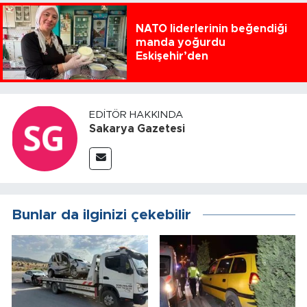
NATO liderlerinin beğendiği
manda yoğurdu
Eskişehir’den
EDITÖR HAKKINDA
Sakarya Gazetesi
Bunlar da ilginizi çekebilir