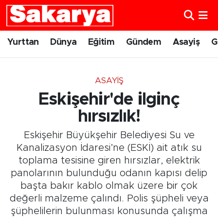
Yurttan
Eskişehir Nöbetçi Eczaneler
Yurttan
Dünya
Eğitim
Gündem
Asayiş
G
Dünya
Eskişehir Hava Durumu
ASAYIŞ
Eğitim
Eskişehir Namaz Vakitleri
Eskişehir'de ilginç
Gündem
Eskişehir Trafik Yoğunluk Haritası
hırsızlık!
Eskişehir Büyükşehir Belediyesi Su ve
Eskişehirspor
Süper Lig Puan Durumu ve Fikstür
Kanalizasyon İdaresi’ne (ESKİ) ait atık su
toplama tesisine giren hırsızlar, elektrik
Spor
Tüm Manşetler
panolarının bulunduğu odanın kapısı delip
başta bakır kablo olmak üzere bir çok
Sağlık
Son Dakika Haberleri
değerli malzeme çalındı. Polis şüpheli veya
Kültür Sanat
Haber Arşivi
şüphelilerin bulunması konusunda çalışma