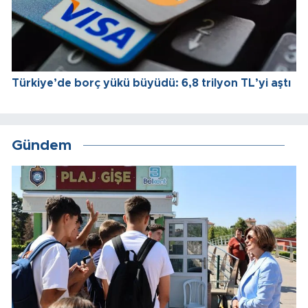
Türkiye’de borç yükü büyüdü: 6,8 trilyon TL’yi aştı
Gündem