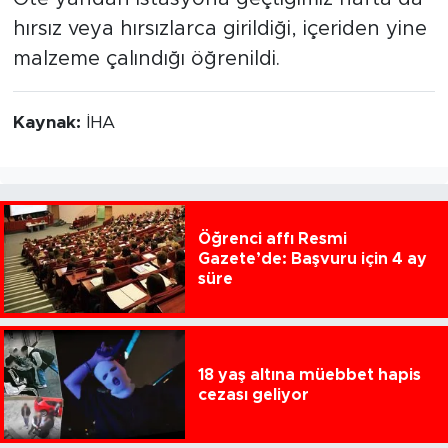
hırsız veya hırsızlarca girildiği, içeriden yine
malzeme çalındığı öğrenildi.
Kaynak:
İHA
Öğrenci affı Resmi
Gazete’de: Başvuru için 4 ay
süre
18 yaş altına müebbet hapis
cezası geliyor