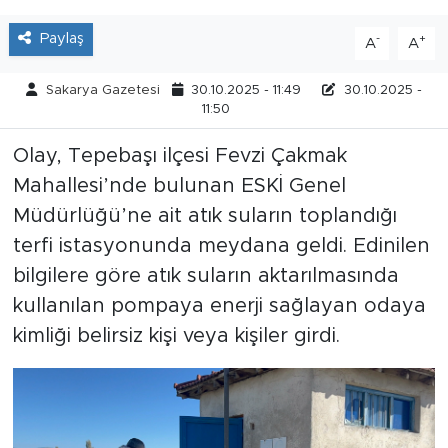
Paylaş
-
+
A
A
Sakarya Gazetesi
30.10.2025 - 11:49
30.10.2025 -
11:50
Olay, Tepebaşı ilçesi Fevzi Çakmak
Mahallesi’nde bulunan ESKİ Genel
Müdürlüğü’ne ait atık suların toplandığı
terfi istasyonunda meydana geldi. Edinilen
bilgilere göre atık suların aktarılmasında
kullanılan pompaya enerji sağlayan odaya
kimliği belirsiz kişi veya kişiler girdi.