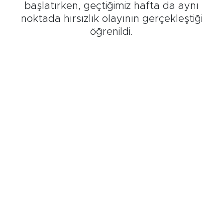
başlatırken, geçtiğimiz hafta da aynı
Tarihçe
noktada hırsızlık olayının gerçekleştiği
öğrenildi.
Resmi İlanlar
Söyleşi
Foto Şaka
Teknoloji
Politika