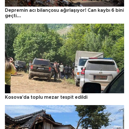
Depremin acı bilançosu ağırlaşıyor! Can kaybı 6 bini
geçti...
Kosova'da toplu mezar tespit edildi