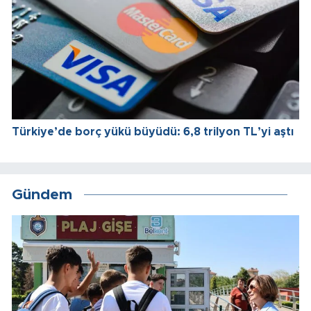
Türkiye’de borç yükü büyüdü: 6,8 trilyon TL’yi aştı
Gündem