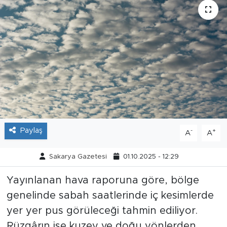
Tarihçe
Resmi İlanlar
Söyleşi
Foto Şaka
Teknoloji
Paylaş
-
+
A
A
Politika
Sakarya Gazetesi
01.10.2025 - 12:29
Yayınlanan hava raporuna göre, bölge
genelinde sabah saatlerinde iç kesimlerde
yer yer pus görüleceği tahmin ediliyor.
Rüzgârın ise kuzey ve doğu yönlerden