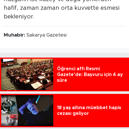
hafif, zaman zaman orta kuvvette esmesi
bekleniyor.
Muhabir:
Sakarya Gazetesi
Öğrenci affı Resmi
Gazete’de: Başvuru için 4 ay
süre
18 yaş altına müebbet hapis
cezası geliyor