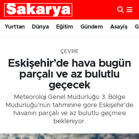
Yurttan
Eskişehir Nöbetçi Eczaneler
Yurttan
Dünya
Eğitim
Gündem
Asayiş
G
Dünya
Eskişehir Hava Durumu
ÇEVRE
Eğitim
Eskişehir Namaz Vakitleri
Eskişehir’de hava bugün
Gündem
Eskişehir Trafik Yoğunluk Haritası
parçalı ve az bulutlu
geçecek
Eskişehirspor
Süper Lig Puan Durumu ve Fikstür
Meteoroloji Genel Müdürlüğü 3. Bölge
Spor
Tüm Manşetler
Müdürlüğü’nün tahminine göre Eskişehir’de
havanın parçalı ve az bulutlu geçmesi
Sağlık
Son Dakika Haberleri
bekleniyor.
Kültür Sanat
Haber Arşivi