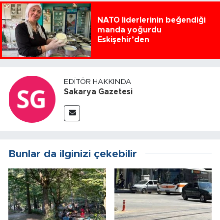
NATO liderlerinin beğendiği
manda yoğurdu
Eskişehir’den
EDITÖR HAKKINDA
Sakarya Gazetesi
Bunlar da ilginizi çekebilir