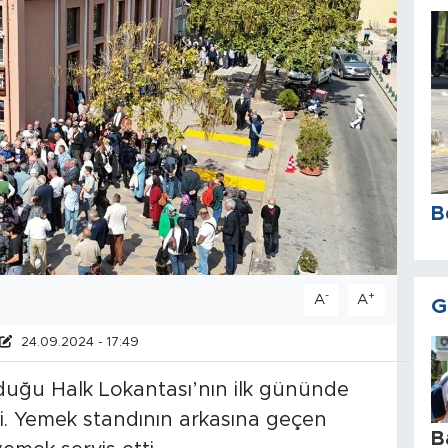
B
-
+
A
A
G
24.09.2024 - 17:49
uğu Halk Lokantası’nın ilk gününde
i. Yemek standının arkasına geçen
B