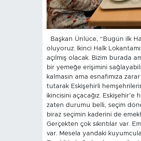
Başkan Ünlüce, “Bugün ilk Hal
oluyoruz. İkinci Halk Lokantam
açılmış olacak. Bizim burada ama
bir yemeğe erişimini sağlayabil
kalmasın ama esnafımıza zarar v
tutarak Eskişehirli hemşehriler
ikincisini açacağız. Eskişehir’e 
zaten durumu belli, seçim dö
biraz seçimin kaderini de emekl
Gerçekten çok sıkıntılar var. Em
var. Mesela yandaki kuyumcular