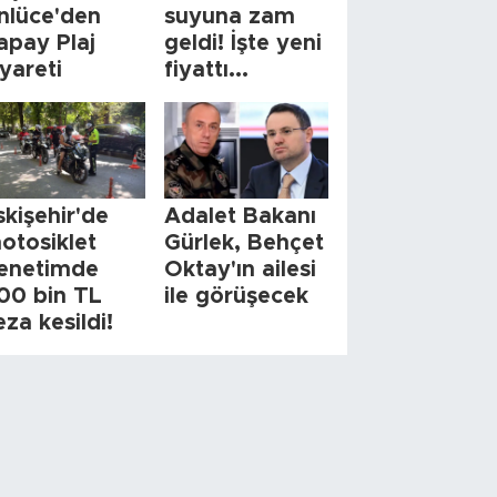
nlüce'den
suyuna zam
apay Plaj
geldi! İşte yeni
iyareti
fiyattı...
skişehir'de
Adalet Bakanı
otosiklet
Gürlek, Behçet
enetimde
Oktay'ın ailesi
00 bin TL
ile görüşecek
eza kesildi!