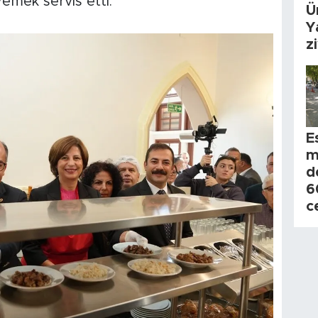
emek servis etti.
Ü
Y
z
E
m
d
6
c