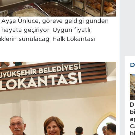
Ayşe Ünlüce, göreve geldiği günden
 hayata geçiriyor. Uygun fiyatlı,
emeklerin sunulacağı Halk Lokantası
D
D
b
a
C
b