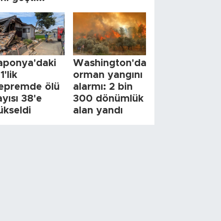
aponya'daki
Washington'da
1'lik
orman yangını
epremde ölü
alarmı: 2 bin
ayısı 38'e
300 dönümlük
ükseldi
alan yandı