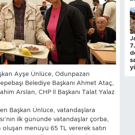
J
7.
d
s
y
Başkan Ayşe Ünlüce, Odunpazarı
Tepebaşı Belediye Başkanı Ahmet Ataç,
İbrahim Arslan, CHP İl Başkanı Talat Yalaz
en Başkan Ünlüce, vatandaşlara
ası’nın ilk gününde vatandaşlar çorba,
n oluşan menüyü 65 TL vererek satın