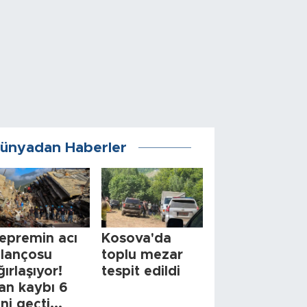
ünyadan Haberler
epremin acı
Kosova'da
ilançosu
toplu mezar
ğırlaşıyor!
tespit edildi
an kaybı 6
ini geçti...