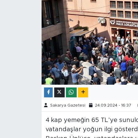
Tarihçe
Resmi İlanlar
Söyleşi
Foto Şaka
Teknoloji
Politika
Sakarya Gazetesi
24.09.2024 - 16:37
4 kap yemeğin 65 TL’ye sunuld
vatandaşlar yoğun ilgi gösterd