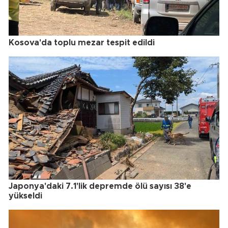
Kosova'da toplu mezar tespit edildi
Japonya'daki 7.1'lik depremde ölü sayısı 38'e
yükseldi