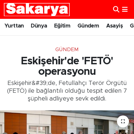
Yurttan
Eskişehir Nöbetçi Eczaneler
Yurttan
Dünya
Eğitim
Gündem
Asayiş
G
Dünya
Eskişehir Hava Durumu
GÜNDEM
Eğitim
Eskişehir Namaz Vakitleri
Eskişehir'de 'FETÖ'
Gündem
Eskişehir Trafik Yoğunluk Haritası
operasyonu
Eskişehir&#39;de, Fetullahçı Terör Örgütü
Eskişehirspor
Süper Lig Puan Durumu ve Fikstür
(FETÖ) ile bağlantılı olduğu tespit edilen 7
şüpheli adliyeye sevk edildi.
Spor
Tüm Manşetler
Sağlık
Son Dakika Haberleri
Kültür Sanat
Haber Arşivi