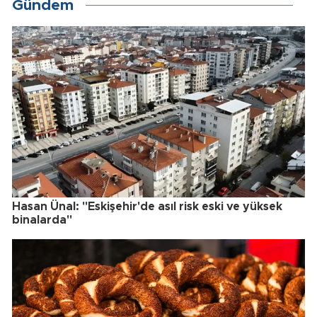
Gündem
Hasan Ünal: "Eskişehir'de asıl risk eski ve yüksek
binalarda"