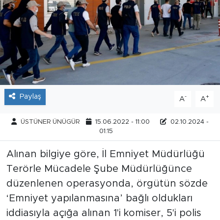
Tarihçe
Resmi İlanlar
Söyleşi
Foto Şaka
Paylaş
-
+
A
A
Teknoloji
ÜSTÜNER ÜNÜGÜR
15.06.2022 - 11:00
02.10.2024 -
01:15
Politika
Alınan bilgiye göre, İl Emniyet Müdürlüğü
Terörle Mücadele Şube Müdürlüğünce
düzenlenen operasyonda, örgütün sözde
‘Emniyet yapılanmasına’ bağlı oldukları
iddiasıyla açığa alınan 1'i komiser, 5'i polis