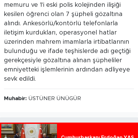
memuru ve 1'i eski polis kolejinden ilişiği
kesilen öğrenci olan 7 şüpheli gözaltına
alındı. Ankesörlü/kontörlü telefonlarla
iletişim kurdukları, operasyonel hatlar
üzerinden mahrem imamlarla irtibatlarının
bulunduğu ve ifade teşhislerde adı geçtiği
gerekçesiyle gözaltına alınan şüpheliler
emniyetteki işlemlerinin ardından adliyeye
sevk edildi.
Muhabir:
ÜSTÜNER ÜNÜGÜR
Cumhurbaşkanı Erdoğan YAŞ