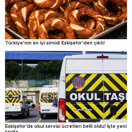
Türkiye’nin en iyi simidi Eskişehir’den çıktı!
Eskişehir'de okul servisi ücretleri belli oldu! İşte yeni