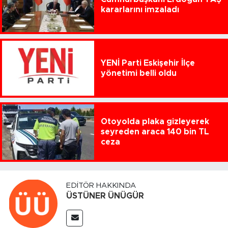
kararlarını imzaladı
YENİ Parti Eskişehir İlçe
yönetimi belli oldu
Otoyolda plaka gizleyerek
seyreden araca 140 bin TL
ceza
EDITÖR HAKKINDA
ÜSTÜNER ÜNÜGÜR