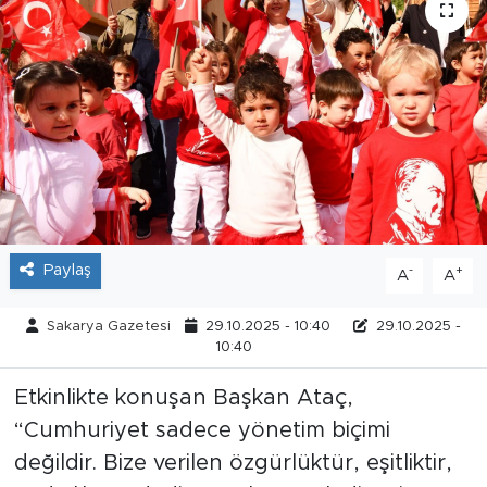
Tarihçe
Resmi İlanlar
Söyleşi
Foto Şaka
Teknoloji
Paylaş
-
+
A
A
Politika
Sakarya Gazetesi
29.10.2025 - 10:40
29.10.2025 -
10:40
Etkinlikte konuşan Başkan Ataç,
“Cumhuriyet sadece yönetim biçimi
değildir. Bize verilen özgürlüktür, eşitliktir,