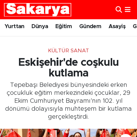
Yurttan
Eskişehir Nöbetçi Eczaneler
Yurttan
Dünya
Eğitim
Gündem
Asayiş
G
Dünya
Eskişehir Hava Durumu
KÜLTÜR SANAT
Eğitim
Eskişehir Namaz Vakitleri
Eskişehir'de coşkulu
Gündem
Eskişehir Trafik Yoğunluk Haritası
kutlama
Tepebaşı Belediyesi bünyesindeki erken
Eskişehirspor
Süper Lig Puan Durumu ve Fikstür
çocukluk eğitim merkezindeki çocuklar, 29
Ekim Cumhuriyet Bayramı’nın 102. yıl
Spor
Tüm Manşetler
dönümü dolayısıyla muhteşem bir kutlama
gerçekleştirdi.
Sağlık
Son Dakika Haberleri
Kültür Sanat
Haber Arşivi