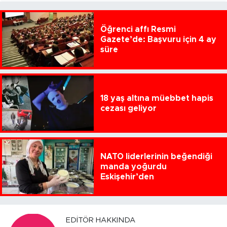
Öğrenci affı Resmi
Gazete’de: Başvuru için 4 ay
süre
18 yaş altına müebbet hapis
cezası geliyor
NATO liderlerinin beğendiği
manda yoğurdu
Eskişehir’den
EDITÖR HAKKINDA