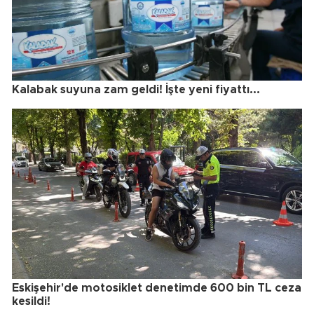
Kalabak suyuna zam geldi! İşte yeni fiyattı...
Eskişehir'de motosiklet denetimde 600 bin TL ceza
kesildi!