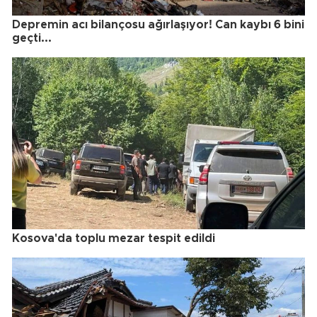
Depremin acı bilançosu ağırlaşıyor! Can kaybı 6 bini
geçti...
Kosova'da toplu mezar tespit edildi