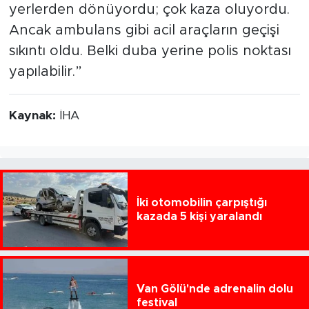
yerlerden dönüyordu; çok kaza oluyordu.
Ancak ambulans gibi acil araçların geçişi
sıkıntı oldu. Belki duba yerine polis noktası
yapılabilir.”
Kaynak:
İHA
İki otomobilin çarpıştığı
kazada 5 kişi yaralandı
Van Gölü'nde adrenalin dolu
festival