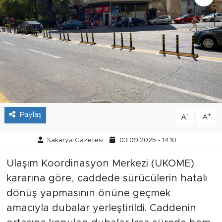
Tarihçe
Resmi İlanlar
Söyleşi
Foto Şaka
Paylaş
-
+
A
A
Teknoloji
Sakarya Gazetesi
03.09.2025 - 14:10
Politika
Ulaşım Koordinasyon Merkezi (UKOME)
kararına göre, caddede sürücülerin hatalı
dönüş yapmasının önüne geçmek
amacıyla dubalar yerleştirildi. Caddenin