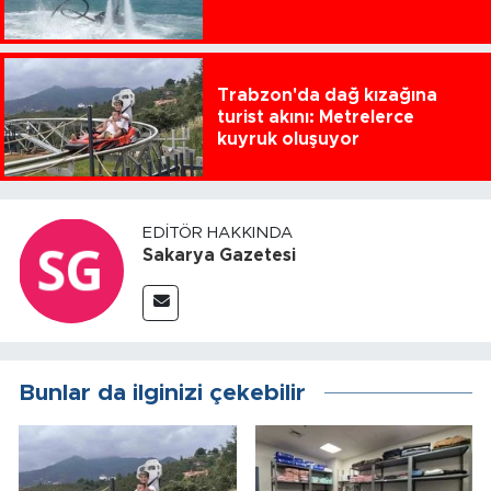
Trabzon'da dağ kızağına
turist akını: Metrelerce
kuyruk oluşuyor
EDITÖR HAKKINDA
Sakarya Gazetesi
Bunlar da ilginizi çekebilir