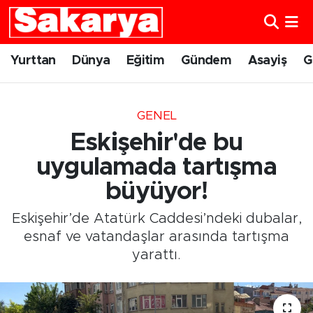
Yurttan
Eskişehir Nöbetçi Eczaneler
Yurttan
Dünya
Eğitim
Gündem
Asayiş
G
Dünya
Eskişehir Hava Durumu
GENEL
Eğitim
Eskişehir Namaz Vakitleri
Eskişehir'de bu
Gündem
Eskişehir Trafik Yoğunluk Haritası
uygulamada tartışma
büyüyor!
Eskişehirspor
Süper Lig Puan Durumu ve Fikstür
Eskişehir’de Atatürk Caddesi’ndeki dubalar,
Spor
Tüm Manşetler
esnaf ve vatandaşlar arasında tartışma
yarattı.
Sağlık
Son Dakika Haberleri
Kültür Sanat
Haber Arşivi