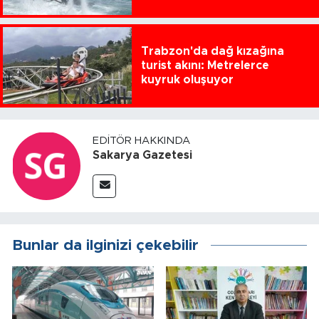
Trabzon'da dağ kızağına
turist akını: Metrelerce
kuyruk oluşuyor
EDITÖR HAKKINDA
Sakarya Gazetesi
Bunlar da ilginizi çekebilir