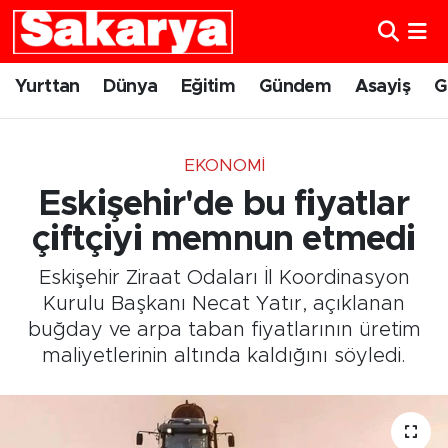
Yurttan
Eskişehir Nöbetçi Eczaneler
Yurttan
Dünya
Eğitim
Gündem
Asayiş
G
Dünya
Eskişehir Hava Durumu
EKONOMI
Eğitim
Eskişehir Namaz Vakitleri
Eskişehir'de bu fiyatlar
Gündem
Eskişehir Trafik Yoğunluk Haritası
çiftçiyi memnun etmedi
Eskişehir Ziraat Odaları İl Koordinasyon
Eskişehirspor
Süper Lig Puan Durumu ve Fikstür
Kurulu Başkanı Necat Yatır, açıklanan
buğday ve arpa taban fiyatlarının üretim
Spor
Tüm Manşetler
maliyetlerinin altında kaldığını söyledi.
Sağlık
Son Dakika Haberleri
Kültür Sanat
Haber Arşivi