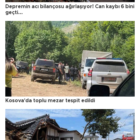
Depremin acı bilançosu ağırlaşıyor! Can kaybı 6 bini
geçti...
Kosova'da toplu mezar tespit edildi