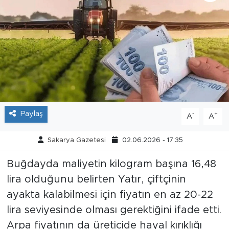
Tarihçe
Resmi İlanlar
Söyleşi
Foto Şaka
Paylaş
-
+
A
A
Teknoloji
Sakarya Gazetesi
02.06.2026 - 17:35
Politika
Buğdayda maliyetin kilogram başına 16,48
lira olduğunu belirten Yatır, çiftçinin
ayakta kalabilmesi için fiyatın en az 20-22
lira seviyesinde olması gerektiğini ifade etti.
Arpa fiyatının da üreticide hayal kırıklığı