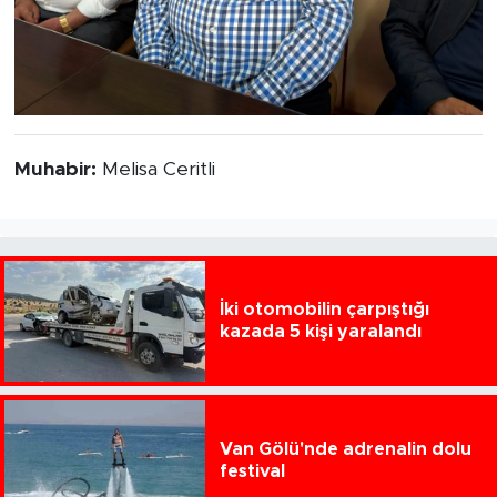
Muhabir:
Melisa Ceritli
İki otomobilin çarpıştığı
kazada 5 kişi yaralandı
Van Gölü'nde adrenalin dolu
festival