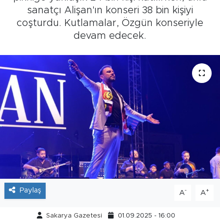
sanatçı Alişan'ın konseri 38 bin kişiyi
Tarihçe
coşturdu. Kutlamalar, Özgün konseriyle
devam edecek.
Resmi İlanlar
Söyleşi
Foto Şaka
Teknoloji
Politika
Paylaş
-
+
A
A
Sakarya Gazetesi
01.09.2025 - 16:00