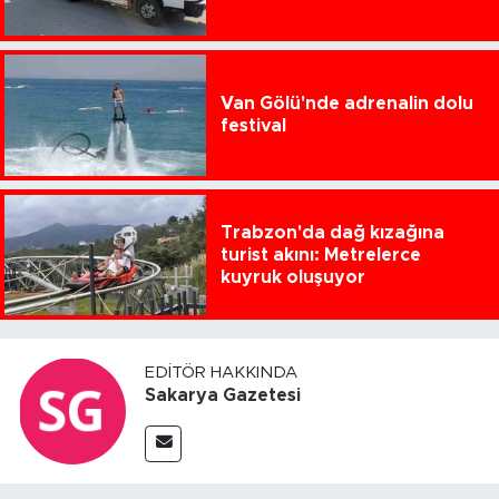
Van Gölü'nde adrenalin dolu
festival
Trabzon'da dağ kızağına
turist akını: Metrelerce
kuyruk oluşuyor
EDITÖR HAKKINDA
Sakarya Gazetesi