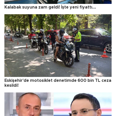
Kalabak suyuna zam geldi! İşte yeni fiyattı...
Eskişehir'de motosiklet denetimde 600 bin TL ceza
kesildi!