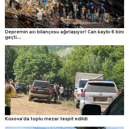
Depremin acı bilançosu ağırlaşıyor! Can kaybı 6 bini
geçti...
Kosova'da toplu mezar tespit edildi