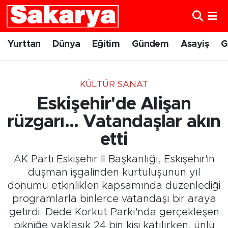
Yurttan
Eskişehir Nöbetçi Eczaneler
Yurttan
Dünya
Eğitim
Gündem
Asayiş
G
Dünya
Eskişehir Hava Durumu
KÜLTÜR SANAT
Eğitim
Eskişehir Namaz Vakitleri
Eskişehir'de Alişan
Gündem
Eskişehir Trafik Yoğunluk Haritası
rüzgarı... Vatandaşlar akın
etti
Eskişehirspor
Süper Lig Puan Durumu ve Fikstür
AK Parti Eskişehir İl Başkanlığı, Eskişehir'in
Spor
Tüm Manşetler
düşman işgalinden kurtuluşunun yıl
dönümü etkinlikleri kapsamında düzenlediği
Sağlık
Son Dakika Haberleri
programlarla binlerce vatandaşı bir araya
getirdi. Dede Korkut Parkı'nda gerçekleşen
Kültür Sanat
Haber Arşivi
pikniğe yaklaşık 24 bin kişi katılırken, ünlü