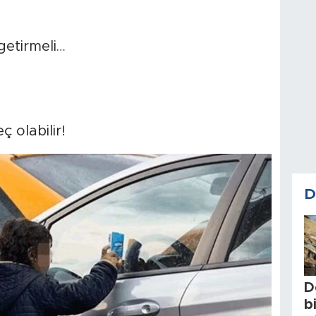
etirmeli…
 olabilir!
D
D
b