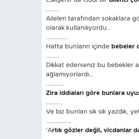
Eskişehir’de ciddi bir
dilenci ço
……….
Tarihçe
Aileleri tarafından sokaklara
Resmi İlanlar
olarak kullanılıyordu…
…………….
Söyleşi
Hatta bunların içinde
bebeler
……….
Foto Şaka
Dikkat ederseniz bu bebekler 
ağlamıyorlardı…
Teknoloji
………….
Politika
Zira iddiaları göre bunlara uyu
…………
Ve biz bunları sık sık yazdık, ye
……………….
‘A
rtık gözler değil, vicdanlar 