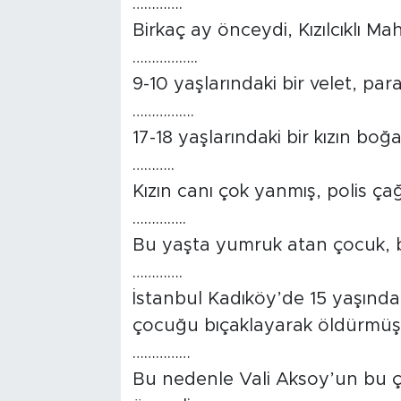
………….
Birkaç ay önceydi, Kızılcıklı 
……………..
9-10 yaşlarındaki bir velet, par
…………….
17-18 yaşlarındaki bir kızın bo
………..
Kızın canı çok yanmış, polis çağ
…………..
Bu yaşta yumruk atan çocuk,
………….
İstanbul Kadıköy’de 15 yaşındaki
çocuğu bıçaklayarak öldürmü
……………
Bu nedenle Vali Aksoy’un bu ço