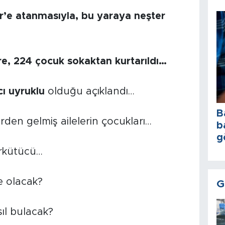
r’e atanmasıyla, bu yaraya neşter
ere, 224 çocuk sokaktan kurtarıldı…
ı uyruklu
olduğu açıklandı…
B
erden gelmiş ailelerin çocukları…
b
g
rkütücü…
e olacak?
G
ıl bulacak?