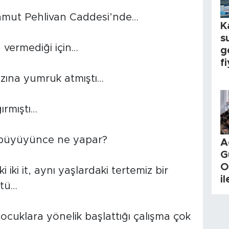
Mahmut Pehlivan Caddesi’nde…
K
s
a vermediği için…
g
fi
ğazına yumruk atmıştı…
ırmıştı…
 büyüyünce ne yapar?
A
G
O
 iki it, aynı yaşlardaki tertemiz bir
i
ştü…
cuklara yönelik başlattığı çalışma çok