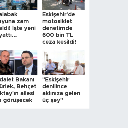
alabak
Eskişehir'de
uyuna zam
motosiklet
eldi! İşte yeni
denetimde
yattı...
600 bin TL
ceza kesildi!
dalet Bakanı
"Eskişehir
ürlek, Behçet
denilince
ktay'ın ailesi
aklınıza gelen
le görüşecek
üç şey"