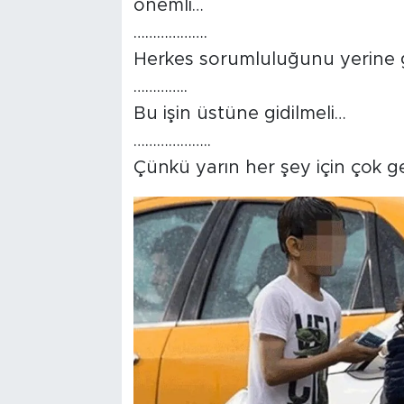
önemli…
……………….
Herkes sorumluluğunu yerine g
…………..
Bu işin üstüne gidilmeli…
………………..
Çünkü yarın her şey için çok geç