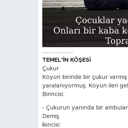
…………………….
TEMEL’İN KÖŞESİ
Çukur
Köyün birinde bir çukur varmı
yaralanıyormuş. Köyün ileri gel
Birincisi:
- Çukurun yanında bir ambulans
Demiş.
İkincisi: