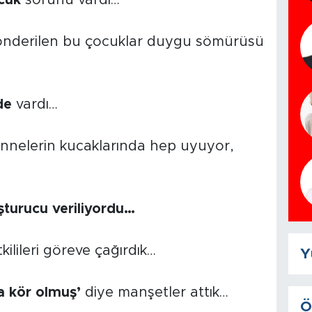
cuk
sorunu vardı…
 gönderilen bu çocuklar duygu sömürüsü
 de
vardı…
annelerin kucaklarında hep uyuyor,
şturucu veriliyordu…
tkilileri göreve çağırdık…
Y
da kör olmuş’
diye manşetler attık…
Ö