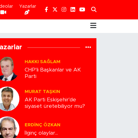
deolar
Yazarlar
azarlar
HAKKI SAĞLAM
CHP'li Başkanlar ve AK
Parti
MURAT TAŞKIN
AK Parti Eskişehir'de
siyaset üretebiliyor mu?
ERDINÇ ÖZKAN
İlginç olaylar...