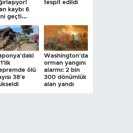
ğırlaşıyor!
tespit edildi
an kaybı 6
ini geçti...
aponya'daki
Washington'da
1'lik
orman yangını
epremde ölü
alarmı: 2 bin
ayısı 38'e
300 dönümlük
ükseldi
alan yandı