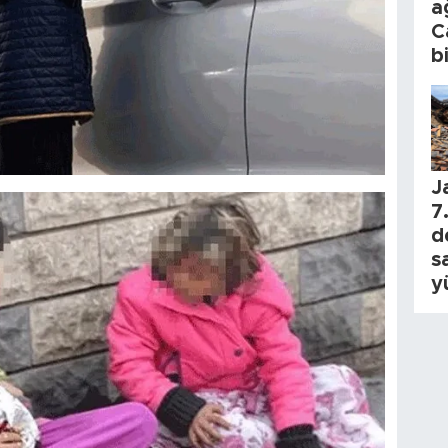
a
C
b
J
7.
d
s
y