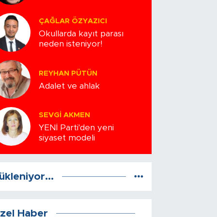
ÇAĞLAR ÖZYAZICI
Okullarda kayıt parası
neden isteniyor!
REYHAN PÜTÜN
Adalet ve ahlak
SEVGI AKMEN
YENİ Parti'den yeni
siyaset modeli
ükleniyor...
zel Haber