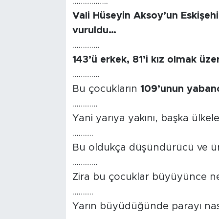
……………..
Vali Hüseyin Aksoy’un Eskişehi
vuruldu…
………….
143’ü erkek, 81’i kız olmak üz
………….
Bu çocukların
109’unun yabanc
…………
Yani yarıya yakını, başka ülkel
……….
Bu oldukça düşündürücü ve ü
…………
Zira bu çocuklar büyüyünce n
……….
Yarın büyüdüğünde parayı nas