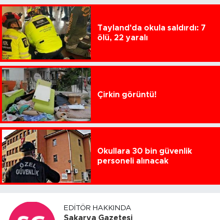
Tayland'da okula saldırdı: 7
ölü, 22 yaralı
Çirkin görüntü!
Okullara 30 bin güvenlik
personeli alınacak
EDITÖR HAKKINDA
Sakarya Gazetesi