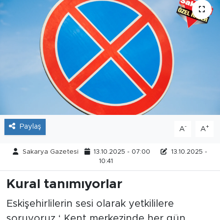
Tarihçe
Resmi İlanlar
Söyleşi
Foto Şaka
Teknoloji
Paylaş
-
+
A
A
Politika
Sakarya Gazetesi
13.10.2025 - 07:00
13.10.2025 -
10:41
Kural tanımıyorlar
Eskişehirlilerin sesi olarak yetkililere
soruyoruz ‘ Kent merkezinde her gün