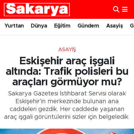
Yurttan
Eskişehir Nöbetçi Eczaneler
Yurttan
Dünya
Eğitim
Gündem
Asayiş
G
Dünya
Eskişehir Hava Durumu
ASAYIŞ
Eğitim
Eskişehir Namaz Vakitleri
Eskişehir araç işgali
Gündem
Eskişehir Trafik Yoğunluk Haritası
altında: Trafik polisleri bu
araçları görmüyor mu?
Eskişehirspor
Süper Lig Puan Durumu ve Fikstür
Sakarya Gazetesi İstihbarat Servisi olarak
Spor
Tüm Manşetler
Eskişehir’in merkezinde bulunan ana
caddeleri gezdik. Her caddede yaşanan
Sağlık
Son Dakika Haberleri
araç işgali görüntülerini sizler için belgeledik.
Kültür Sanat
Haber Arşivi