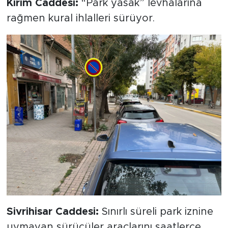
Kırım Caddesi:
“Park yasak” levhalarına
rağmen kural ihlalleri sürüyor.
Sivrihisar Caddesi:
Sınırlı süreli park iznine
uymayan sürücüler araçlarını saatlerce