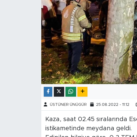
Tarihçe
Resmi İlanlar
Söyleşi
Foto Şaka
Teknoloji
Politika
ÜSTÜNER ÜNÜGÜR
25.08.2022 - 11:12
Kaza, saat 02.45 sıralarında E
istikametinde meydana geldi.