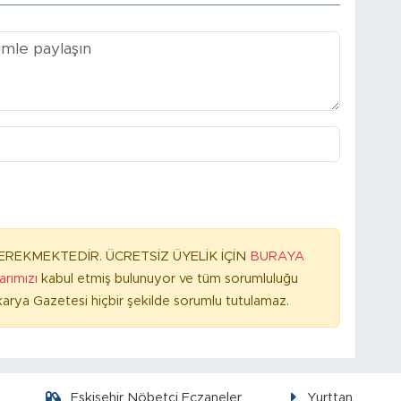
REKMEKTEDİR. ÜCRETSİZ ÜYELİK İÇİN
BURAYA
larımızı
kabul etmiş bulunuyor ve tüm sorumluluğu
arya Gazetesi hiçbir şekilde sorumlu tutulamaz.
Eskişehir Nöbetçi Eczaneler
Yurttan