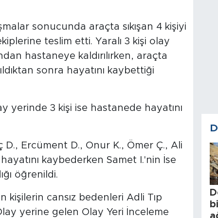
ışmalar sonucunda araçta sıkışan 4 kişiyi
plerine teslim etti. Yaralı 3 kişi olay
ndan hastaneye kaldırılırken, araçta
ıldıktan sonra hayatını kaybettiği
y yerinde 3 kişi ise hastanede hayatını
D
 D., Ercüment D., Onur K., Ömer Ç., Ali
 hayatını kaybederken Samet I.'nin İse
ı öğrenildi.
D
kişilerin cansız bedenleri Adli Tıp
b
ay yerine gelen Olay Yeri İnceleme
a