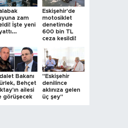
alabak
Eskişehir'de
uyuna zam
motosiklet
eldi! İşte yeni
denetimde
yattı...
600 bin TL
ceza kesildi!
dalet Bakanı
"Eskişehir
ürlek, Behçet
denilince
ktay'ın ailesi
aklınıza gelen
le görüşecek
üç şey"