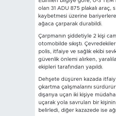
Edinilen bilgiye göre, 0-3 TEM 
olan 31 ADU 875 plakalı araç, 
kaybetmesi üzerine bariyerlere 
ağaca çarparak durabildi.
Çarpmanın şiddetiyle 2 kişi cam
otomobilde sıkıştı. Çevredekile
polis, itfaiye ve sağlık ekibi sev
güvenlik önlemi alırken, yaralıl
ekipleri tarafından yapıldı.
Dehşete düşüren kazada itfaiye 
çıkartma çalışmalarını sürdürür
dışarıya uçan iki kişiye müdahal
uçarak yola savrulan bir kişini
belirledi, diğer kazazede ise ağı