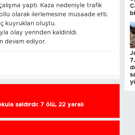
alışma yaptı. Kaza nedeniyle trafik
C
b
rollü olarak ilerlemesine müsaade etti.
 kuyrukları oluştu.
la olay yerinden kaldırıldı.
arı devam ediyor.
J
7.
d
s
y
ula saldırdı: 7 ölü, 22 yaralı