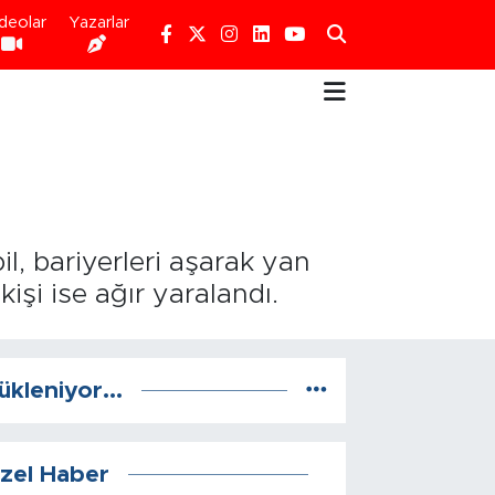
deolar
Yazarlar
, bariyerleri aşarak yan
işi ise ağır yaralandı.
ükleniyor...
zel Haber