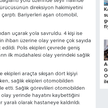
bağlantı yolu üzerinde seyir halinde
sürücüsünün direksiyon hakimiyetini
K
çarptı. Bariyerleri aşan otomobil,
s
g
fi
dan uçarak yola savruldu. 4 kişi ise
rin ihbarı üzerine olay yerine çok sayıda
k edildi. Polis ekipleri çevrede geniş
arın ilk müdahalesi olay yerindeki sağlık
A
G
ekipleri araçta sıkışan dört kişiyi
O
ken, sağlık ekipleri otomobilden
i
e etti. Sağlık görevlileri otomobilden
n olay yerinde hayatını kaybettiğini
r yaralı olarak hastaneye kaldırıldı.