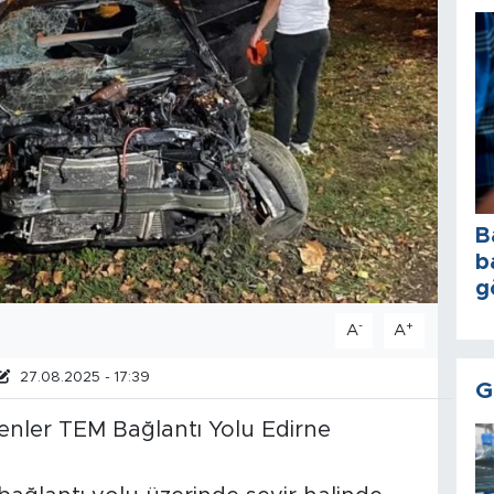
B
b
g
-
+
A
A
27.08.2025 - 17:39
G
senler TEM Bağlantı Yolu Edirne