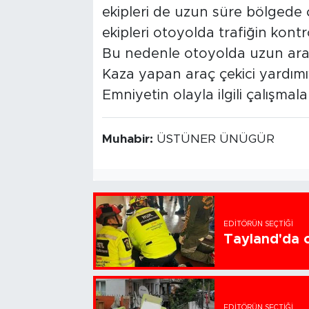
ekipleri de uzun süre bölgede ç
ekipleri otoyolda trafiğin kont
Bu nedenle otoyolda uzun araç
Kaza yapan araç çekici yardımıy
Emniyetin olayla ilgili çalışmal
Muhabir:
ÜSTÜNER ÜNÜGÜR
EDITÖRÜN SEÇTIĞI
Tayland'da ok
EDITÖRÜN SEÇTIĞI