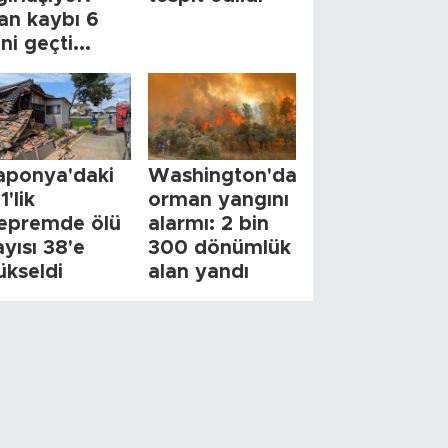
an kaybı 6
ini geçti...
aponya'daki
Washington'da
1'lik
orman yangını
epremde ölü
alarmı: 2 bin
ayısı 38'e
300 dönümlük
ükseldi
alan yandı