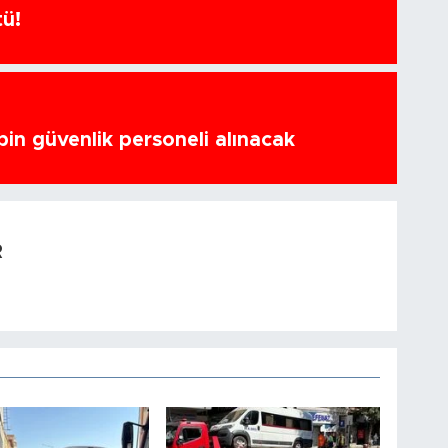
tü!
bin güvenlik personeli alınacak
R