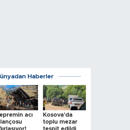
ünyadan Haberler
epremin acı
Kosova'da
ilançosu
toplu mezar
ğırlaşıyor!
tespit edildi