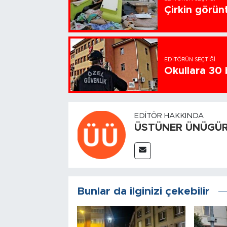
Çirkin görün
EDITÖRÜN SEÇTIĞI
Okullara 30 
EDITÖR HAKKINDA
ÜSTÜNER ÜNÜGÜ
Bunlar da ilginizi çekebilir