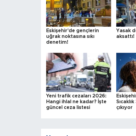
Eskişehir'de gençlerin
Yasak d
uğrak noktasına sıkı
aksattı!
denetim!
Yeni trafik cezaları 2026:
Eskişehi
Hangi ihlal ne kadar? İşte
Sıcaklı
güncel ceza listesi
çıkıyor