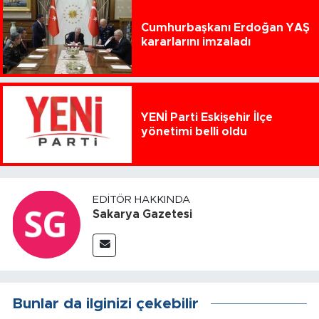
Cumhurbaşkanı Erdoğan YAŞ
kararlarını imzaladı
YENİ Parti Eskişehir İlçe
yönetimi belli oldu
EDITÖR HAKKINDA
Sakarya Gazetesi
Bunlar da ilginizi çekebilir