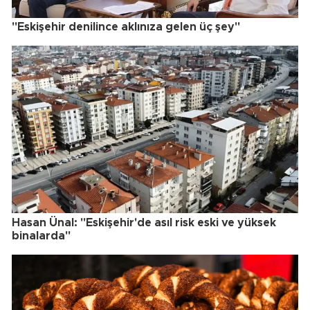
"Eskişehir denilince aklınıza gelen üç şey"
Hasan Ünal: "Eskişehir'de asıl risk eski ve yüksek
binalarda"