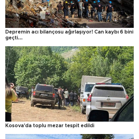
Depremin acı bilançosu ağırlaşıyor! Can kaybı 6 bini
geçti...
Kosova'da toplu mezar tespit edildi