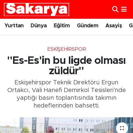
Yurttan
Eskişehir Nöbetçi Eczaneler
Yurttan
Dünya
Eğitim
Gündem
Asayiş
G
Dünya
Eskişehir Hava Durumu
ESKIŞEHIRSPOR
Eğitim
Eskişehir Namaz Vakitleri
"Es-Es'in bu ligde olması
Gündem
Eskişehir Trafik Yoğunluk Haritası
züldür"
Eskişehirspor Teknik Direktörü Ergun
Eskişehirspor
Süper Lig Puan Durumu ve Fikstür
Ortakcı, Vali Hanefi Demirkol Tesisleri’nde
yaptığı basın toplantısında takımın
Spor
Tüm Manşetler
hedeflerinden bahsetti.
Sağlık
Son Dakika Haberleri
Kültür Sanat
Haber Arşivi