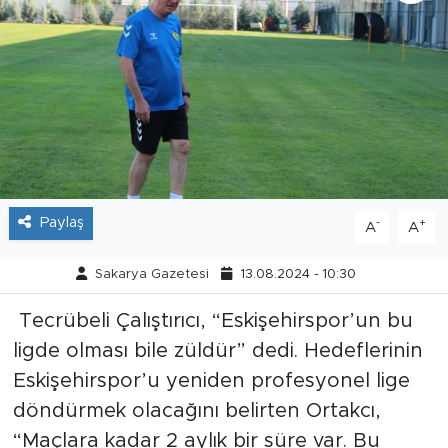
Tarihçe
Resmi İlanlar
Söyleşi
Foto Şaka
Paylaş
-
+
A
A
Teknoloji
Sakarya Gazetesi
13.08.2024 - 10:30
Politika
Tecrübeli Çalıştırıcı, “Eskişehirspor’un bu
ligde olması bile züldür” dedi. Hedeflerinin
Eskişehirspor’u yeniden profesyonel lige
döndürmek olacağını belirten Ortakcı,
“Maçlara kadar 2 aylık bir süre var. Bu