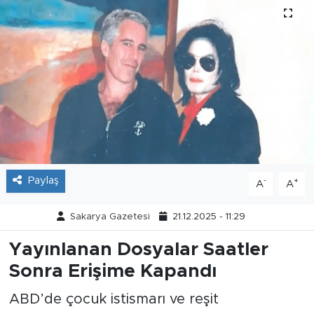
Tarihçe
Resmi İlanlar
Söyleşi
Foto Şaka
Teknoloji
Paylaş
-
+
A
A
Politika
Sakarya Gazetesi
21.12.2025 - 11:29
Yayınlanan Dosyalar Saatler
Sonra Erişime Kapandı
ABD’de çocuk istismarı ve reşit