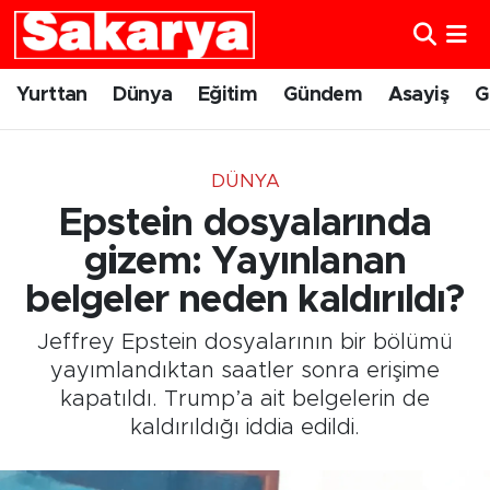
Yurttan
Eskişehir Nöbetçi Eczaneler
Yurttan
Dünya
Eğitim
Gündem
Asayiş
G
Dünya
Eskişehir Hava Durumu
DÜNYA
Eğitim
Eskişehir Namaz Vakitleri
Epstein dosyalarında
Gündem
Eskişehir Trafik Yoğunluk Haritası
gizem: Yayınlanan
belgeler neden kaldırıldı?
Eskişehirspor
Süper Lig Puan Durumu ve Fikstür
Jeffrey Epstein dosyalarının bir bölümü
Spor
Tüm Manşetler
yayımlandıktan saatler sonra erişime
kapatıldı. Trump’a ait belgelerin de
Sağlık
Son Dakika Haberleri
kaldırıldığı iddia edildi.
Kültür Sanat
Haber Arşivi