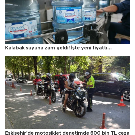
Kalabak suyuna zam geldi! İşte yeni fiyattı...
Eskişehir'de motosiklet denetimde 600 bin TL ceza