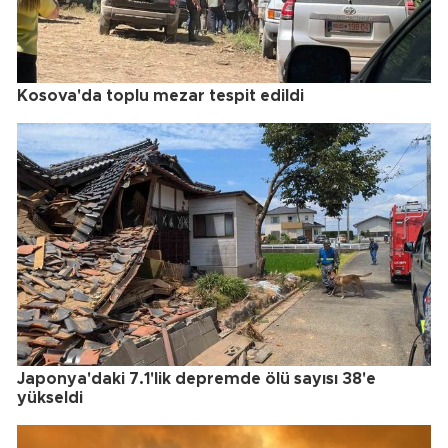
Kosova'da toplu mezar tespit edildi
Japonya'daki 7.1'lik depremde ölü sayısı 38'e
yükseldi