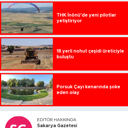
THK İnönü’de yeni pilotlar
yetiştiriyor
18 yerli nohut çeşidi üreticiyle
buluştu
Porsuk Çayı kenarında şoke
eden olay
EDITÖR HAKKINDA
Sakarya Gazetesi