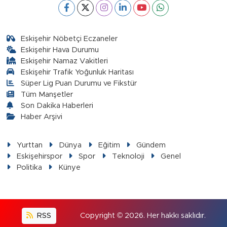
Eskişehir Nöbetçi Eczaneler
Eskişehir Hava Durumu
Eskişehir Namaz Vakitleri
Eskişehir Trafik Yoğunluk Haritası
Süper Lig Puan Durumu ve Fikstür
Tüm Manşetler
Son Dakika Haberleri
Haber Arşivi
Yurttan
Dünya
Eğitim
Gündem
Eskişehirspor
Spor
Teknoloji
Genel
Politika
Künye
RSS
Copyright © 2026. Her hakkı saklıdır.