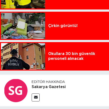
Çirkin görüntü!
Okullara 30 bin güvenlik
personeli alınacak
EDITÖR HAKKINDA
Sakarya Gazetesi