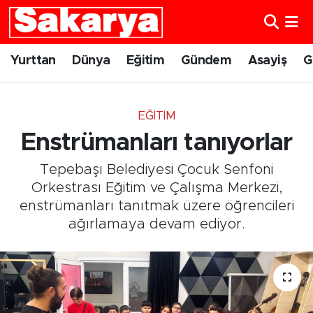
Yurttan
Eskişehir Nöbetçi Eczaneler
Yurttan
Dünya
Eğitim
Gündem
Asayiş
G
Dünya
Eskişehir Hava Durumu
EĞITIM
Eğitim
Eskişehir Namaz Vakitleri
Enstrümanları tanıyorlar
Gündem
Eskişehir Trafik Yoğunluk Haritası
Tepebaşı Belediyesi Çocuk Senfoni
Orkestrası Eğitim ve Çalışma Merkezi,
Eskişehirspor
Süper Lig Puan Durumu ve Fikstür
enstrümanları tanıtmak üzere öğrencileri
ağırlamaya devam ediyor.
Spor
Tüm Manşetler
Sağlık
Son Dakika Haberleri
Kültür Sanat
Haber Arşivi