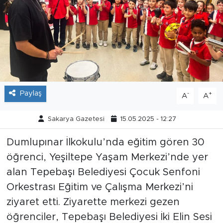
Tarihçe
Resmi İlanlar
Söyleşi
Foto Şaka
Paylaş
-
+
A
A
Teknoloji
Sakarya Gazetesi
15.05.2025 - 12:27
Dumlupınar İlkokulu’nda eğitim gören 30
Politika
öğrenci, Yeşiltepe Yaşam Merkezi’nde yer
alan Tepebaşı Belediyesi Çocuk Senfoni
Orkestrası Eğitim ve Çalışma Merkezi’ni
ziyaret etti. Ziyarette merkezi gezen
öğrenciler, Tepebaşı Belediyesi İki Elin Sesi