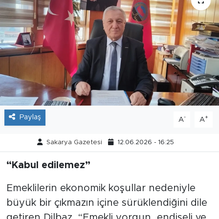
Tarihçe
Resmi İlanlar
Söyleşi
Foto Şaka
Teknoloji
Paylaş
-
+
A
A
Politika
Sakarya Gazetesi
12.06.2026 - 16:25
“Kabul edilemez”
Emeklilerin ekonomik koşullar nedeniyle
büyük bir çıkmazın içine sürüklendiğini dile
getiren Dilbaz, “Emekli yorgun, endişeli ve