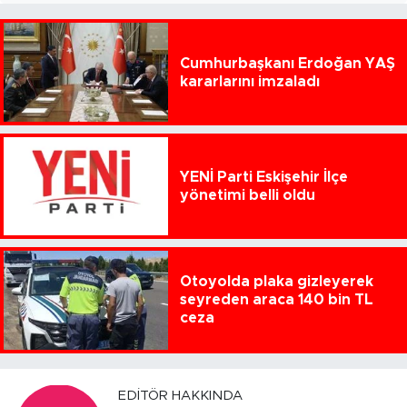
Cumhurbaşkanı Erdoğan YAŞ
kararlarını imzaladı
YENİ Parti Eskişehir İlçe
yönetimi belli oldu
Otoyolda plaka gizleyerek
seyreden araca 140 bin TL
ceza
EDITÖR HAKKINDA