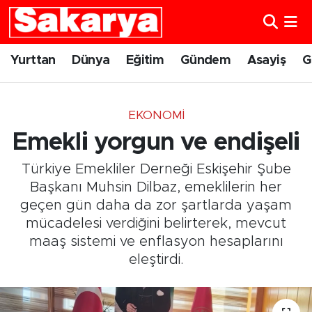
Yurttan
Eskişehir Nöbetçi Eczaneler
Yurttan
Dünya
Eğitim
Gündem
Asayiş
G
Dünya
Eskişehir Hava Durumu
EKONOMI
Eğitim
Eskişehir Namaz Vakitleri
Emekli yorgun ve endişeli
Gündem
Eskişehir Trafik Yoğunluk Haritası
Türkiye Emekliler Derneği Eskişehir Şube
Başkanı Muhsin Dilbaz, emeklilerin her
Eskişehirspor
Süper Lig Puan Durumu ve Fikstür
geçen gün daha da zor şartlarda yaşam
mücadelesi verdiğini belirterek, mevcut
Spor
Tüm Manşetler
maaş sistemi ve enflasyon hesaplarını
eleştirdi.
Sağlık
Son Dakika Haberleri
Kültür Sanat
Haber Arşivi