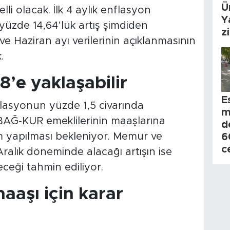
Ü
lli olacak. İlk 4 aylık enflasyon
Y
in yüzde 14,64’lük artış şimdiden
z
e Haziran ayı verilerinin açıklanmasının
.
’e yaklaşabilir
E
lasyonun yüzde 1,5 civarında
m
BAĞ-KUR emeklilerinin maaşlarına
d
m yapılması bekleniyor. Memur ve
6
c
alık döneminde alacağı artışın ise
eceği tahmin ediliyor.
aaşı için karar