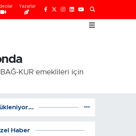
deolar
Yazarlar
onda
 BAĞ-KUR emeklileri için
ükleniyor...
zel Haber