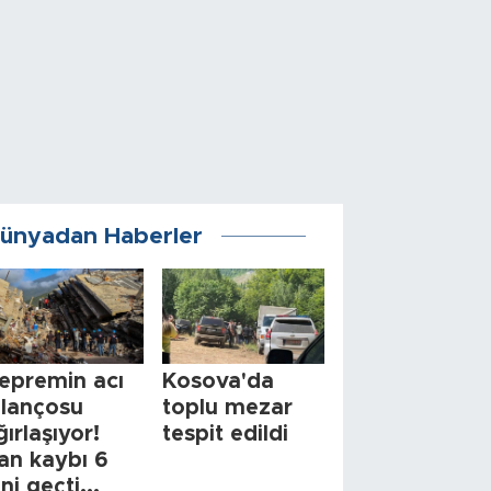
ünyadan Haberler
epremin acı
Kosova'da
ilançosu
toplu mezar
ğırlaşıyor!
tespit edildi
an kaybı 6
ini geçti...