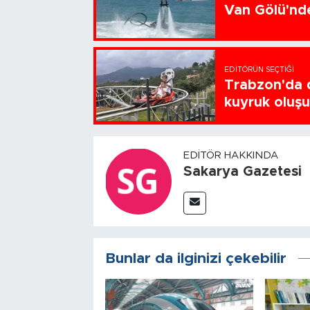
Van Gölü'nde
EDITÖRÜN SEÇTIĞI
Trabzon'da d
kuyruk oluş
EDITÖR HAKKINDA
Sakarya Gazetesi
Bunlar da ilginizi çekebilir