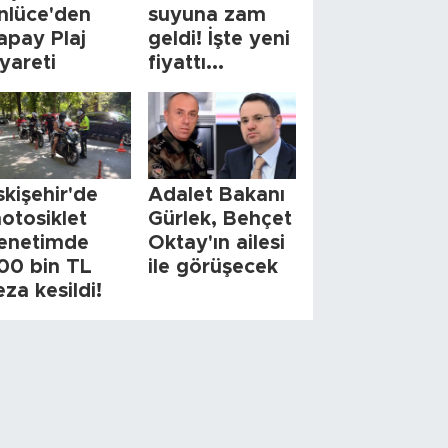
nlüce'den
suyuna zam
apay Plaj
geldi! İşte yeni
iyareti
fiyattı...
skişehir'de
Adalet Bakanı
otosiklet
Gürlek, Behçet
enetimde
Oktay'ın ailesi
00 bin TL
ile görüşecek
eza kesildi!