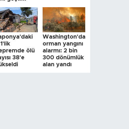
aponya'daki
Washington'da
1'lik
orman yangını
epremde ölü
alarmı: 2 bin
ayısı 38'e
300 dönümlük
ükseldi
alan yandı