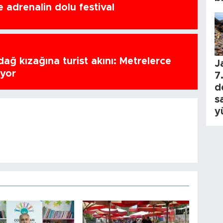
 adrenalin dolu festival
ağ kızağına turist akını: Metrelerce
J
uyor
7.
d
s
y