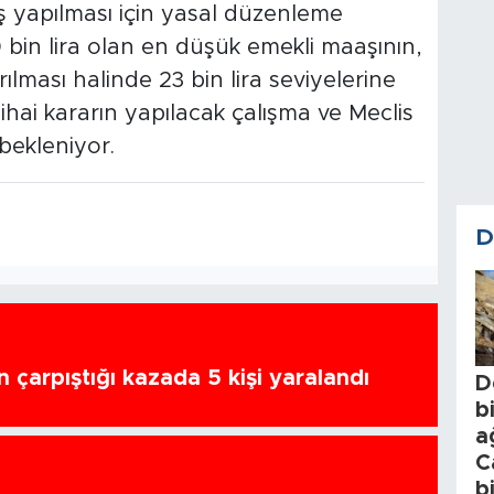
 yapılması için yasal düzenleme
bin lira olan en düşük emekli maaşının,
ılması halinde 23 bin lira seviyelerine
Nihai kararın yapılacak çalışma ve Meclis
bekleniyor.
D
n çarpıştığı kazada 5 kişi yaralandı
D
b
a
C
b