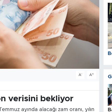
B
-
+
A
A
G
n verisini bekliyor
Temmuz ayında alacağı zam oranı, yılın
B