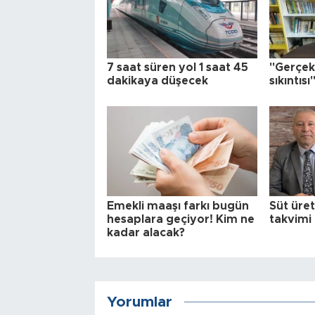
7 saat süren yol 1 saat 45
"Gerçe
dakikaya düşecek
sıkıntısı
Emekli maaşı farkı bugün
Süt üret
hesaplara geçiyor! Kim ne
takvimi 
kadar alacak?
Yorumlar