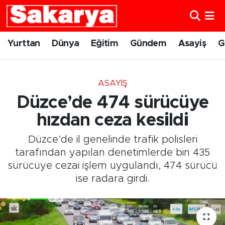
Yurttan
Eskişehir Nöbetçi Eczaneler
Yurttan
Dünya
Eğitim
Gündem
Asayiş
G
Dünya
Eskişehir Hava Durumu
ASAYIŞ
Eğitim
Eskişehir Namaz Vakitleri
Düzce’de 474 sürücüye
Gündem
Eskişehir Trafik Yoğunluk Haritası
hızdan ceza kesildi
Düzce’de il genelinde trafik polisleri
Eskişehirspor
Süper Lig Puan Durumu ve Fikstür
tarafından yapılan denetimlerde bin 435
sürücüye cezai işlem uygulandı, 474 sürücü
Spor
Tüm Manşetler
ise radara girdi.
Sağlık
Son Dakika Haberleri
Kültür Sanat
Haber Arşivi