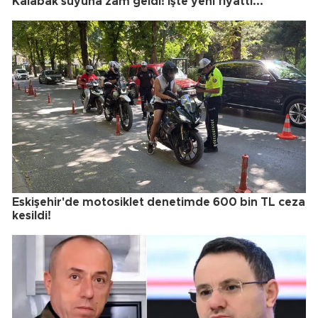
Kalabak suyuna zam geldi! İşte yeni fiyattı...
Eskişehir'de motosiklet denetimde 600 bin TL ceza
kesildi!