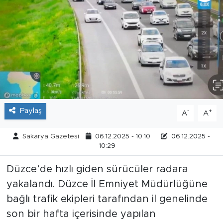
Tarihçe
Resmi İlanlar
Söyleşi
Foto Şaka
Paylaş
-
+
A
A
Teknoloji
Sakarya Gazetesi
06.12.2025 - 10:10
06.12.2025 -
Politika
10:29
Düzce’de hızlı giden sürücüler radara
yakalandı. Düzce İl Emniyet Müdürlüğüne
bağlı trafik ekipleri tarafından il genelinde
son bir hafta içerisinde yapılan