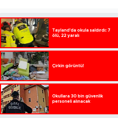
Tayland'da okula saldırdı: 7
ölü, 22 yaralı
Çirkin görüntü!
Okullara 30 bin güvenlik
personeli alınacak