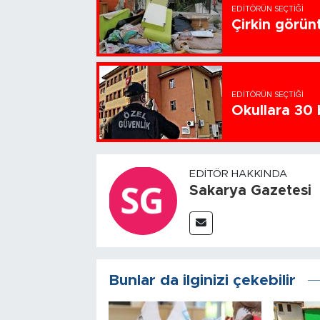
EDITÖRÜN SEÇTIĞI
Çirkin görün
EDITÖRÜN SEÇTIĞI
Okullara 30 
EDITÖR HAKKINDA
Sakarya Gazetesi
Bunlar da ilginizi çekebilir