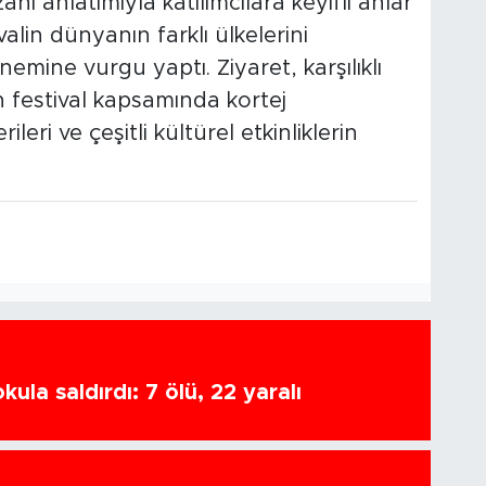
i anlatımıyla katılımcılara keyifli anlar
lin dünyanın farklı ülkelerini
emine vurgu yaptı. Ziyaret, karşılıklı
 festival kapsamında kortej
leri ve çeşitli kültürel etkinliklerin
ula saldırdı: 7 ölü, 22 yaralı