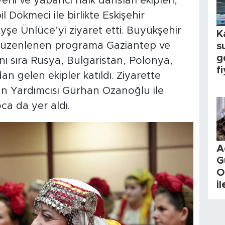
rli ve yabancı halk dansları ekipleri,
l Dökmeci ile birlikte Eskişehir
şe Ünlüce’yi ziyaret etti. Büyükşehir
K
 düzenlenen programa Gaziantep ve
s
g
ı sıra Rusya, Bulgaristan, Polonya,
fi
gelen ekipler katıldı. Ziyarette
 Yardımcısı Gürhan Ozanoğlu ile
ca da yer aldı.
A
G
O
i