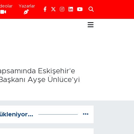
deolar
Yazarlar
kapsamında Eskişehir’e
e Başkanı Ayşe Ünlüce’yi
ükleniyor...