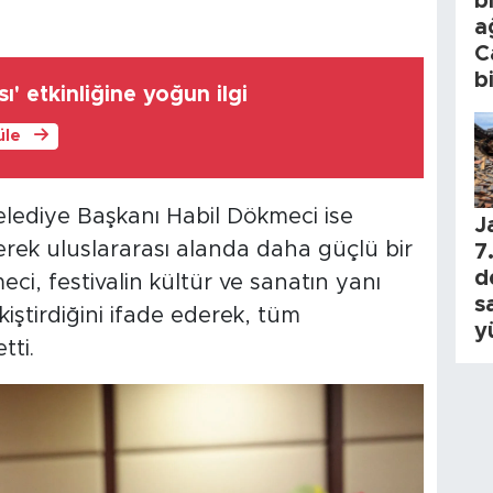
b
a
C
b
ı' etkinliğine yoğun ilgi
üle
 Belediye Başkanı Habil Dökmeci ise
J
rek uluslararası alanda daha güçlü bir
7.
d
eci, festivalin kültür ve sanatın yanı
s
kiştirdiğini ifade ederek, tüm
y
tti.