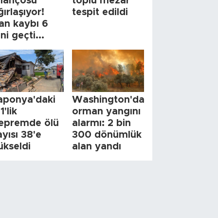
ilançosu
toplu mezar
ğırlaşıyor!
tespit edildi
an kaybı 6
ini geçti...
aponya'daki
Washington'da
1'lik
orman yangını
epremde ölü
alarmı: 2 bin
ayısı 38'e
300 dönümlük
ükseldi
alan yandı