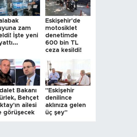
alabak
Eskişehir'de
uyuna zam
motosiklet
eldi! İşte yeni
denetimde
yattı...
600 bin TL
ceza kesildi!
dalet Bakanı
"Eskişehir
ürlek, Behçet
denilince
ktay'ın ailesi
aklınıza gelen
le görüşecek
üç şey"