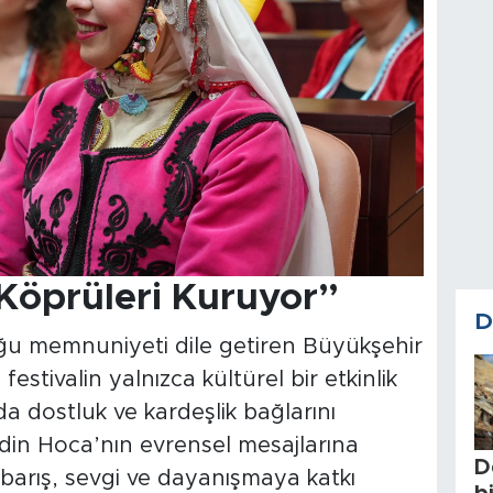
 Köprüleri Kuruyor”
D
ğu memnuniyeti dile getiren Büyükşehir
stivalin yalnızca kültürel bir etkinlik
nda dostluk ve kardeşlik bağlarını
ddin Hoca’nın evrensel mesajlarına
D
 barış, sevgi ve dayanışmaya katkı