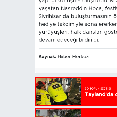
yaptığı konuşma oluşturdu. Mizah
yaşatan Nasreddin Hoca, festiva
Sivrihisar’da buluşturmasının ön
hediye takdimiyle sona ererken
yürüyüşleri, halk dansları gösteri
devam edeceği bildirildi.
Kaynak:
Haber Merkezi
EDITÖRÜN SEÇTIĞI
Tayland'da ok