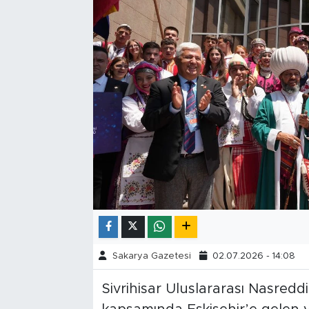
Tarihçe
Resmi İlanlar
Söyleşi
Foto Şaka
Teknoloji
Politika
Sakarya Gazetesi
02.07.2026 - 14:08
Sivrihisar Uluslararası Nasredd