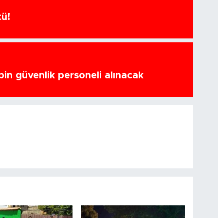
tü!
bin güvenlik personeli alınacak