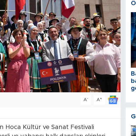
Ö
B
b
g
-
+
A
A
G
in Hoca Kültür ve Sanat Festivali