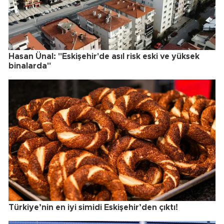
Hasan Ünal: "Eskişehir'de asıl risk eski ve yüksek
binalarda"
Türkiye’nin en iyi simidi Eskişehir’den çıktı!