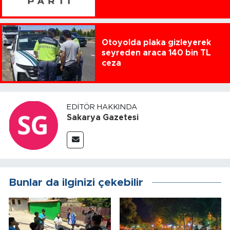
Otoyolda plaka gizleyerek
seyreden araca 140 bin TL
ceza
EDITÖR HAKKINDA
Sakarya Gazetesi
Bunlar da ilginizi çekebilir