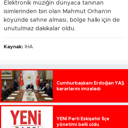
Elektronik müziğin dünyaca tanınan
isimlerinden biri olan Mahmut Orhan'ın
köyünde sahne alması, bölge halkı için de
unutulmaz dakikalar oldu.
Kaynak:
İHA
Cumhurbaşkanı Erdoğan YAŞ
kararlarını imzaladı
YENİ Parti Eskişehir İlçe
yönetimi belli oldu