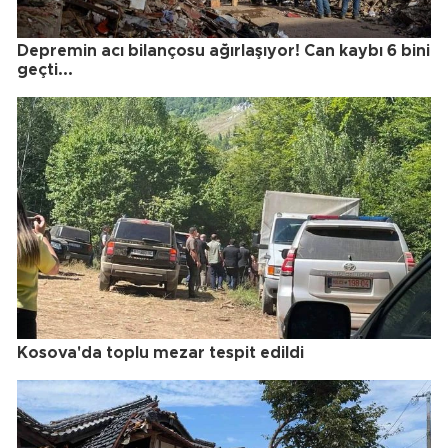
Depremin acı bilançosu ağırlaşıyor! Can kaybı 6 bini
geçti...
Kosova'da toplu mezar tespit edildi