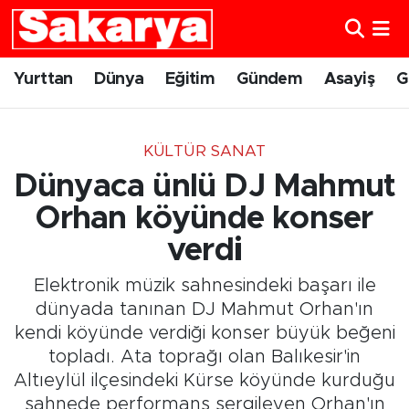
Yurttan
Eskişehir Nöbetçi Eczaneler
Yurttan
Dünya
Eğitim
Gündem
Asayiş
G
Dünya
Eskişehir Hava Durumu
KÜLTÜR SANAT
Eğitim
Eskişehir Namaz Vakitleri
Dünyaca ünlü DJ Mahmut
Gündem
Eskişehir Trafik Yoğunluk Haritası
Orhan köyünde konser
verdi
Eskişehirspor
Süper Lig Puan Durumu ve Fikstür
Elektronik müzik sahnesindeki başarı ile
Spor
Tüm Manşetler
dünyada tanınan DJ Mahmut Orhan'ın
kendi köyünde verdiği konser büyük beğeni
Sağlık
Son Dakika Haberleri
topladı. Ata toprağı olan Balıkesir'in
Altıeylül ilçesindeki Kürse köyünde kurduğu
Kültür Sanat
Haber Arşivi
sahnede performans sergileyen Orhan'ın