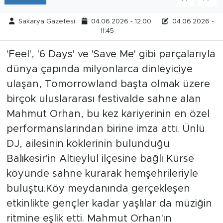
Sakarya Gazetesi
04.06.2026 - 12:00
04.06.2026 -
11:45
'Feel', '6 Days' ve 'Save Me' gibi parçalarıyla
dünya çapında milyonlarca dinleyiciye
ulaşan, Tomorrowland başta olmak üzere
birçok uluslararası festivalde sahne alan
Mahmut Orhan, bu kez kariyerinin en özel
performanslarından birine imza attı. Ünlü
DJ, ailesinin köklerinin bulunduğu
Balıkesir'in Altıeylül ilçesine bağlı Kürse
köyünde sahne kurarak hemşehrileriyle
buluştu.Köy meydanında gerçekleşen
etkinlikte gençler kadar yaşlılar da müziğin
ritmine eşlik etti. Mahmut Orhan'ın