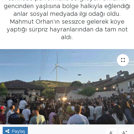
gencinden yaşlısına bölge halkıyla eğlendiği
Tarihçe
anlar sosyal medyada ilgi odağı oldu.
Mahmut Orhan'ın sessizce gelerek köye
Resmi İlanlar
yaptığı sürpriz hayranlarından da tam not
aldı.
Söyleşi
Foto Şaka
Teknoloji
Politika
Paylaş
-
+
A
A