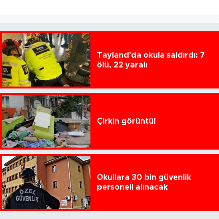
Tayland'da okula saldırdı: 7
ölü, 22 yaralı
Çirkin görüntü!
Okullara 30 bin güvenlik
personeli alınacak