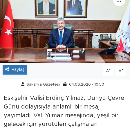
Tarihçe
Resmi İlanlar
Söyleşi
Foto Şaka
Teknoloji
Paylaş
-
+
A
A
Politika
Sakarya Gazetesi
04.06.2026 - 10:50
Eskişehir Valisi Erdinç Yılmaz, Dünya Çevre
Günü dolayısıyla anlamlı bir mesaj
yayımladı. Vali Yılmaz mesajında, yeşil bir
gelecek için yürütülen çalışmaları