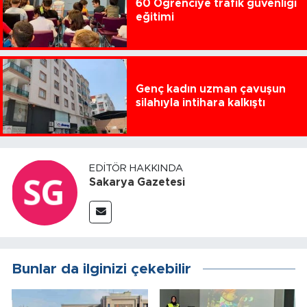
60 Öğrenciye trafik güvenliği
eğitimi
Genç kadın uzman çavuşun
silahıyla intihara kalkıştı
EDITÖR HAKKINDA
Sakarya Gazetesi
Bunlar da ilginizi çekebilir