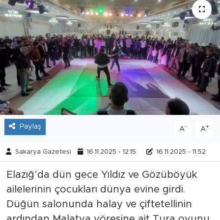
Tarihçe
Resmi İlanlar
Söyleşi
Foto Şaka
Teknoloji
Paylaş
-
+
A
A
Politika
Sakarya Gazetesi
16.11.2025 - 12:15
16.11.2025 - 11:52
Elazığ’da dün gece Yıldız ve Gözüböyük
ailelerinin çocukları dünya evine girdi.
Düğün salonunda halay ve çiftetellinin
ardından Malatya yöresine ait Tura oyunu