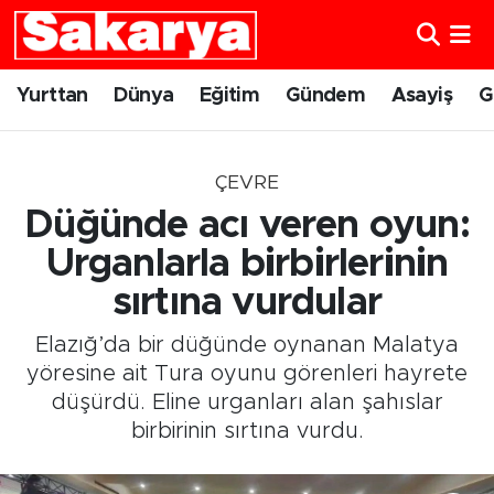
Yurttan
Eskişehir Nöbetçi Eczaneler
Yurttan
Dünya
Eğitim
Gündem
Asayiş
G
Dünya
Eskişehir Hava Durumu
ÇEVRE
Eğitim
Eskişehir Namaz Vakitleri
Düğünde acı veren oyun:
Gündem
Eskişehir Trafik Yoğunluk Haritası
Urganlarla birbirlerinin
sırtına vurdular
Eskişehirspor
Süper Lig Puan Durumu ve Fikstür
Elazığ’da bir düğünde oynanan Malatya
Spor
Tüm Manşetler
yöresine ait Tura oyunu görenleri hayrete
düşürdü. Eline urganları alan şahıslar
Sağlık
Son Dakika Haberleri
birbirinin sırtına vurdu.
Kültür Sanat
Haber Arşivi