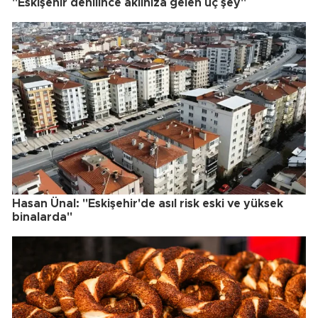
"Eskişehir denilince aklınıza gelen üç şey"
Hasan Ünal: "Eskişehir'de asıl risk eski ve yüksek
binalarda"