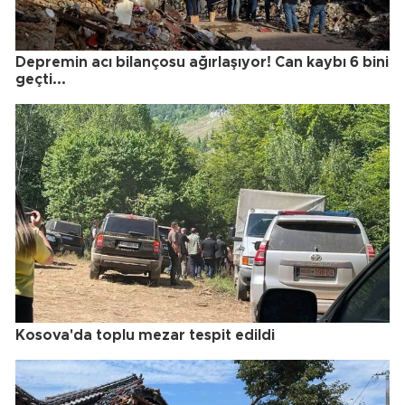
Depremin acı bilançosu ağırlaşıyor! Can kaybı 6 bini
geçti...
Kosova'da toplu mezar tespit edildi